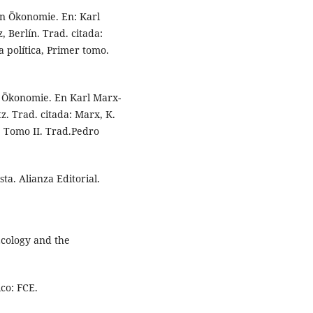
hen Ökonomie. En: Karl
 Berlín. Trad. citada:
a política, Primer tomo.
hen Ökonomie. En Karl Marx-
z. Trad. citada: Marx, K.
a, Tomo II. Trad.Pedro
sta. Alianza Editorial.
 Ecology and the
co: FCE.