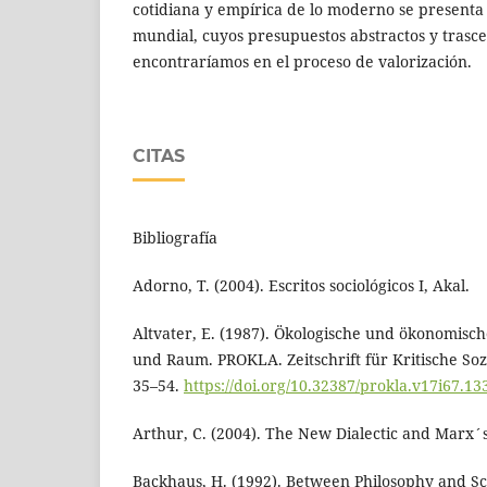
cotidiana y empírica de lo moderno se present
mundial, cuyos presupuestos abstractos y trasc
encontraríamos en el proceso de valorización.
CITAS
Bibliografía
Adorno, T. (2004). Escritos sociológicos I, Akal.
Altvater, E. (1987). Ökologische und ökonomisch
und Raum. PROKLA. Zeitschrift für Kritische Sozi
35–54.
https://doi.org/10.32387/prokla.v17i67.13
Arthur, C. (2004). The New Dialectic and Marx´s C
Backhaus, H. (1992). Between Philosophy and Sc