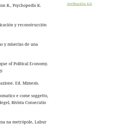
Atribución 4.0
.
nn R., Psychopedis K.
icación y reconstrucción
as y miserias de una
ique of Political Economy.
y.
zzazione. Ed. Mimesis.
utomatico e come soggetto,
Hegel, Rivista Consecutio
iana na metrópole, Labur