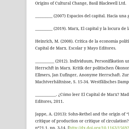
Origins of Cultural Change, Basil Blackwell Ltd.
__________ (2007) Espacios del capital. Hacia una 
__________ (2019). Marx, El capital y la locura de
Heinrich, M. (2008). Crítica de la economía polít
Capital de Marx. Escolar y Mayo Editores.
___________ (2012). Individuum, Personifikation 
Herrschft in Marx. Kritik der politischen Ökono
Ellmers, Jan Eufinger, Anonyme Herrschaft. Zu
Machtverhältnisse, S. 15-34. Westfälisches Damp
____________. ¿Cómo leer El Capital de Marx? Ma
Editores, 2011.
Jappe, A. (2013): Sohn-Rethel and the origin of “
critique of production or critique of circulation?
nº21.1, pp. 3-14, [
http://dx.doi.org/10.1163/156