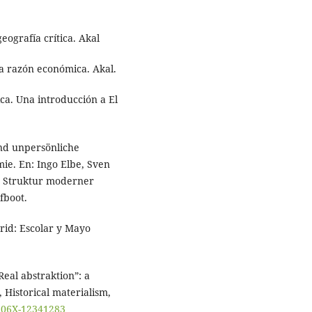
geografía crítica. Akal
 la razón económica. Akal.
ica. Una introducción a El
und unpersönliche
mie. En: Ingo Elbe, Sven
r Struktur moderner
fboot.
drid: Escolar y Mayo
Real abstraktion”: a
, Historical materialism,
9206X-12341283