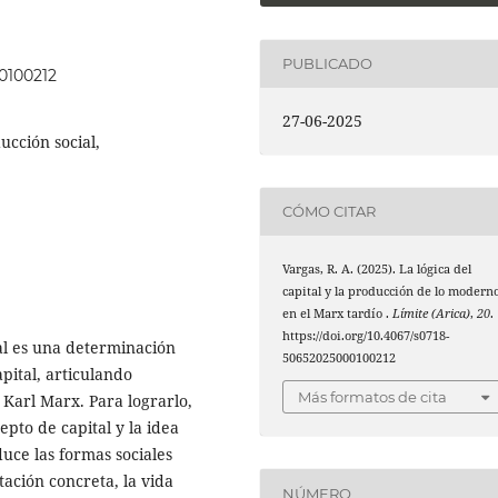
PUBLICADO
00100212
27-06-2025
ucción social,
CÓMO CITAR
Vargas, R. A. (2025). La lógica del
capital y la producción de lo modern
en el Marx tardío .
Límite (Arica)
,
20
.
https://doi.org/10.4067/s0718-
l es una determinación
50652025000100212
apital, articulando
Más formatos de cita
Karl Marx. Para lograrlo,
cepto de capital y la idea
uce las formas sociales
ación concreta, la vida
NÚMERO