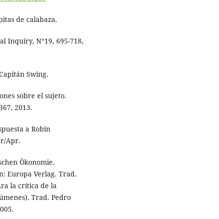
pitas de calabaza.
al Inquiry, N°19, 695-718,
 Capitán Swing.
ones sobre el sujeto.
-367, 2013.
espuesta a Robin
r/Apr.
tischen Ökonomie.
n: Europa Verlag. Trad.
a la crítica de la
lúmenes). Trad. Pedro
2005.