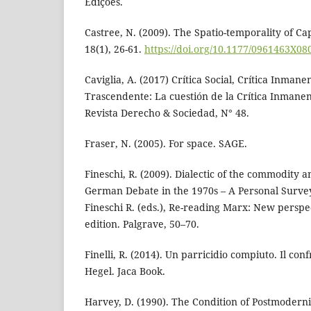
Edições.
Castree, N. (2009). The Spatio-temporality of Cap
18(1), 26-61.
https://doi.org/10.1177/0961463X0
Caviglia, A. (2017) Crítica Social, Crítica Inmanen
Trascendente: La cuestión de la Crítica Inmanent
Revista Derecho & Sociedad, N° 48.
Fraser, N. (2005). For space. SAGE.
Fineschi, R. (2009). Dialectic of the commodity a
German Debate in the 1970s – A Personal Survey.
Fineschi R. (eds.), Re-reading Marx: New perspect
edition. Palgrave, 50–70.
Finelli, R. (2014). Un parricidio compiuto. Il con
Hegel. Jaca Book.
Harvey, D. (1990). The Condition of Postmoderni