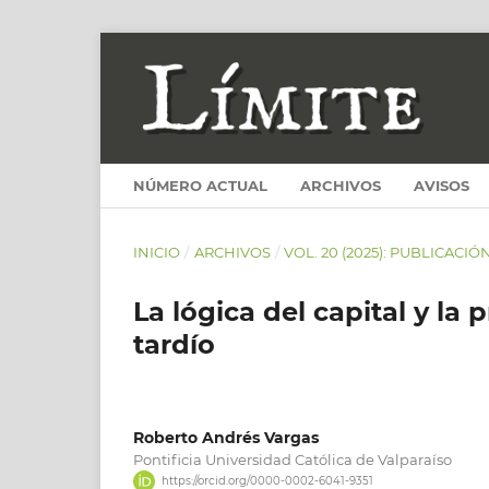
NÚMERO ACTUAL
ARCHIVOS
AVISOS
INICIO
/
ARCHIVOS
/
VOL. 20 (2025): PUBLICACIÓ
La lógica del capital y l
tardío
Roberto Andrés Vargas
Pontificia Universidad Católica de Valparaíso
https://orcid.org/0000-0002-6041-9351