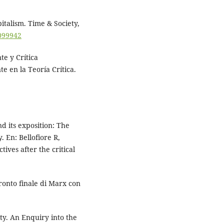
italism. Time & Society,
8099942
te y Crítica
e en la Teoría Crítica.
nd its exposition: The
 En: Bellofiore R,
ives after the critical
fronto finale di Marx con
ty. An Enquiry into the