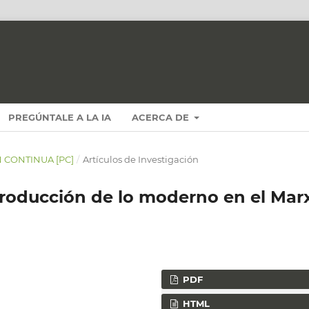
PREGÚNTALE A LA IA
ACERCA DE
N CONTINUA [PC]
/
Artículos de Investigación
a producción de lo moderno en el Mar
PDF
HTML