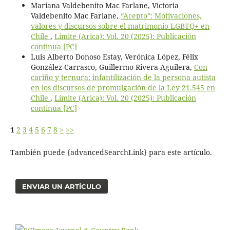
Mariana Valdebenito Mac Farlane, Victoria
Valdebenito Mac Farlane,
“Acepto”: Motivaciones,
valores y discursos sobre el matrimonio LGBTQ+ en
Chile
,
Límite (Arica): Vol. 20 (2025): Publicación
continua [PC]
Luis Alberto Donoso Estay, Verónica López, Félix
González-Carrasco, Guillermo Rivera-Aguilera,
Con
cariño y ternura: infantilización de la persona autista
en los discursos de promulgación de la Ley 21.545 en
Chile
,
Límite (Arica): Vol. 20 (2025): Publicación
continua [PC]
1
2
3
4
5
6
7
8
>
>>
También puede {advancedSearchLink} para este artículo.
ENVIAR UN ARTÍCULO