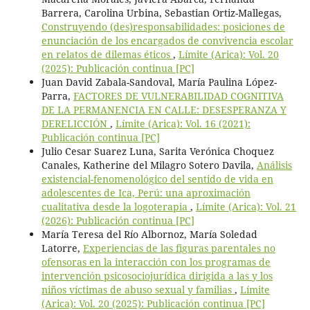
Barrera, Carolina Urbina, Sebastian Ortiz-Mallegas,
Construyendo (des)responsabilidades: posiciones de
enunciación de los encargados de convivencia escolar
en relatos de dilemas éticos
,
Límite (Arica): Vol. 20
(2025): Publicación continua [PC]
Juan David Zabala-Sandoval, María Paulina López-
Parra,
FACTORES DE VULNERABILIDAD COGNITIVA
DE LA PERMANENCIA EN CALLE: DESESPERANZA Y
DERELICCIÓN
,
Límite (Arica): Vol. 16 (2021):
Publicación continua [PC]
Julio Cesar Suarez Luna, Sarita Verónica Choquez
Canales, Katherine del Milagro Sotero Davila,
Análisis
existencial-fenomenológico del sentido de vida en
adolescentes de Ica, Perú: una aproximación
cualitativa desde la logoterapia
,
Límite (Arica): Vol. 21
(2026): Publicación continua [PC]
María Teresa del Río Albornoz, María Soledad
Latorre,
Experiencias de las figuras parentales no
ofensoras en la interacción con los programas de
intervención psicosociojurídica dirigida a las y los
niños víctimas de abuso sexual y familias
,
Límite
(Arica): Vol. 20 (2025): Publicación continua [PC]