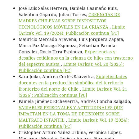
José Luis Salas-Herrera, Daniela Caamaño Ruiz,
Valentina Gajardo, Julián Torres,
CREENCIAS DE
MADRES CHILENAS SOBRE DISPOSITIVOS
TECNOLÓGICOS MÓVILES EN LA CRIANZA
,
Límite
(Arica): Vol. 19 (2024): Publicación continua [PC]
Mauricio Mercado-Aravena, Luis Jorquera-Zapata,
María Paz Moraga Espinoza, Sebastián Parada
Gonzalez, Rocío Urra Espinoza,
Experiencias y
desafíos cotidianos en la crianza de hijos con trastorno
del espectro autista
,
Límite (Arica): Vol. 20 (2025):
Publicación continua [PC]
Sara Joiko, Andrea Cortés Saavedra,
Subjetividades
docentes en la producción simbólica del territorio
fronterizo del norte de Chile
,
Límite (Arica): Vol. 21
(2026): Publicación continua [PC]
Pamela Jiménez-Etcheverría, Andrés Concha-Salgado,
VARIABLES PERSONALES Y ACTITUDINALES QUE
IMPACTAN EN LA TOMA DE DECISIONES SOBRE
MALTRATO INFANTIL
,
Límite (Arica): Vol. 19 (2024):
Publicación continua [PC]
Cristopher Arturo Yáñez-Urbina, Verónica López,
Macarena Morales, Javiera Abarca, Fernanda