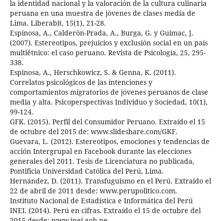
la identidad nacional y la valoración de la cultura culinaria
peruana en una muestra de jóvenes de clases media de
Lima. Liberabit, 15(1), 21-28.
Espinosa, A., Calderón-Prada, A., Burga, G. y Guimac, J.
(2007). Estereotipos, prejuicios y exclusión social en un país
multiétnico: el caso peruano. Revista de Psicología, 25, 295-
338.
Espinosa, A., Herschkowicz, S. & Genna, K. (2011).
Correlatos psicológicos de las intenciones y
comportamientos migratorios de jóvenes peruanos de clase
media y alta. Psicoperspectivas Individuo y Sociedad, 10(1),
99-124.
GFK. (2015). Perfil del Consumidor Peruano. Extraído el 15
de octubre del 2015 de: www.slideshare.com/GKF.
Guevara, L. (2012). Estereotipos, emociones y tendencias de
acción Intergrupal en Facebook durante las elecciones
generales del 2011. Tesis de Licenciatura no publicada,
Pontificia Universidad Católica del Perú, Lima.
Hernández, D. (2011). Transfuguismo en el Perú. Extraído el
22 de abril de 2011 desde: www.perupolitico.com.
Instituto Nacional de Estadística e Informática del Perú
INEI. (2014). Perú en cifras. Extraído el 15 de octubre del
2015 desde: www.inei.gob.pe .