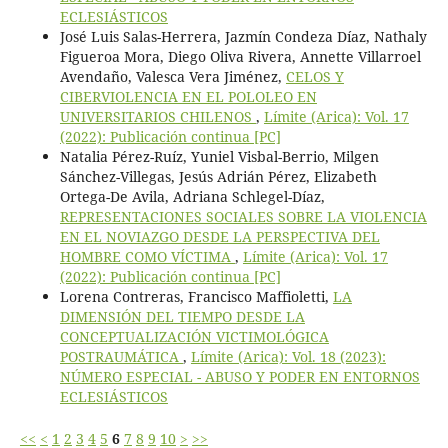
ECLESIÁSTICOS
José Luis Salas-Herrera, Jazmín Condeza Díaz, Nathaly
Figueroa Mora, Diego Oliva Rivera, Annette Villarroel
Avendaño, Valesca Vera Jiménez,
CELOS Y
CIBERVIOLENCIA EN EL POLOLEO EN
UNIVERSITARIOS CHILENOS
,
Límite (Arica): Vol. 17
(2022): Publicación continua [PC]
Natalia Pérez-Ruíz, Yuniel Visbal-Berrio, Milgen
Sánchez-Villegas, Jesús Adrián Pérez, Elizabeth
Ortega-De Avila, Adriana Schlegel-Díaz,
REPRESENTACIONES SOCIALES SOBRE LA VIOLENCIA
EN EL NOVIAZGO DESDE LA PERSPECTIVA DEL
HOMBRE COMO VÍCTIMA
,
Límite (Arica): Vol. 17
(2022): Publicación continua [PC]
Lorena Contreras, Francisco Maffioletti,
LA
DIMENSIÓN DEL TIEMPO DESDE LA
CONCEPTUALIZACIÓN VICTIMOLÓGICA
POSTRAUMÁTICA
,
Límite (Arica): Vol. 18 (2023):
NÚMERO ESPECIAL - ABUSO Y PODER EN ENTORNOS
ECLESIÁSTICOS
<<
<
1
2
3
4
5
6
7
8
9
10
>
>>