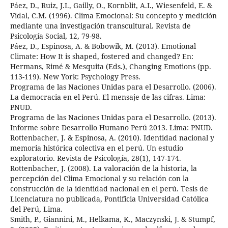
Páez, D., Ruiz, J.I., Gailly, O., Kornblit, A.I., Wiesenfeld, E. &
Vidal, C.M. (1996). Clima Emocional: Su concepto y medición
mediante una investigación transcultural. Revista de
Psicología Social, 12, 79-98.
Páez, D., Espinosa, A. & Bobowik, M. (2013). Emotional
Climate: How It is shaped, fostered and changed? En:
Hermans, Rimé & Mesquita (Eds.), Changing Emotions (pp.
113-119). New York: Psychology Press.
Programa de las Naciones Unidas para el Desarrollo. (2006).
La democracia en el Perú. El mensaje de las cifras. Lima:
PNUD.
Programa de las Naciones Unidas para el Desarrollo. (2013).
Informe sobre Desarrollo Humano Perú 2013. Lima: PNUD.
Rottenbacher, J. & Espinosa, A. (2010). Identidad nacional y
memoria histórica colectiva en el perú. Un estudio
exploratorio. Revista de Psicología, 28(1), 147-174.
Rottenbacher, J. (2008). La valoración de la historia, la
percepción del Clima Emocional y su relación con la
construcción de la identidad nacional en el perú. Tesis de
Licenciatura no publicada, Pontificia Universidad Católica
del Perú, Lima.
Smith, P., Giannini, M., Helkama, K., Maczynski, J. & Stumpf,