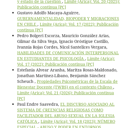
y estado de la cuestión
,
Límite (Arica): Vol. 20 (2025):
Publicación continua [PC]
Gustavo Adolfo Macaya-Aguirre,
GUBERNAMENTALIDAD, BIOPODER Y MIGRACIONES
EN CHILE
,
Límite (Arica): Vol. 17 (2022): Publicación
continua [PC]
Pedro Bolgeri Escorza, Mauricio González Arias,
Gilmar da Silva Vega, Ignacio Oróstigue Castillo,
Ivannia Rojas Cordes, Nicol Santelices Vergara,
HABILIDADES DE COMUNICACIÓN INTERPERSONAL
EN ESTUDIANTES DE PSICOLOGÍA
,
Límite (Arica):
Vol. 17 (2022): Publicación continua [PC]
Estefania Alvear Aranha, Maritza Rosas-Maldonado,
Jonathan Martínez-Líbano, Benjamín Sánchez
Scheuch ,
Propiedades Psicométricas de la Escala de
Bienestar Docente (TWBS) en el contexto Chileno
,
Límite (Arica): Vol. 21 (2026): Publicación continua
[PC]
Paul Endre Saavedra,
EL DISCURSO ASOCIADO AL
SISTEMA DE CREENCIAS RELIGIOSAS COMO
FACILITADOR DEL ABUSO SEXUAL EN LA IGLESIA
CATÓLICA
,
Límite (Arica): Vol. 18 (2023): NÚMERO
ESPECIAL - ABUSO Y PODER EN ENTORNOS