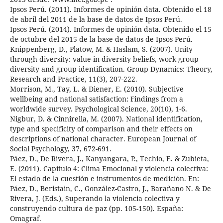
Ipsos Perú. (2011). Informes de opinión data. Obtenido el 18
de abril del 2011 de la base de datos de Ipsos Perú.
Ipsos Perú. (2014). Informes de opinión data. Obtenido el 15
de octubre del 2015 de la base de datos de Ipsos Perú.
Knippenberg, D., Platow, M. & Haslam, S. (2007). Unity
through diversity: value-in-diversity beliefs, work group
diversity and group identification. Group Dynamics: Theory,
Research and Practice, 11(3), 207-222.
Morrison, M., Tay, L. & Diener, E. (2010). Subjective
wellbeing and national satisfaction: Findings from a
worldwide survey. Psychological Science, 20(10), 1-6.
Nigbur, D. & Cinnirella, M. (2007). National identification,
type and specificity of comparison and their effects on
descriptions of national character. European Journal of
Social Psychology, 37, 672-691.
Páez, D., De Rivera, J., Kanyangara, P., Techio, E. & Zubieta,
E. (2011). Capítulo 4: Clima Emocional y violencia colectiva:
El estado de la cuestión e instrumentos de medición. En:
Páez, D., Beristain, C., González-Castro, J., Barañano N. & De
Rivera, J. (Eds.), Superando la violencia colectiva y
construyendo cultura de paz (pp. 105-150). España:
Omagraf.