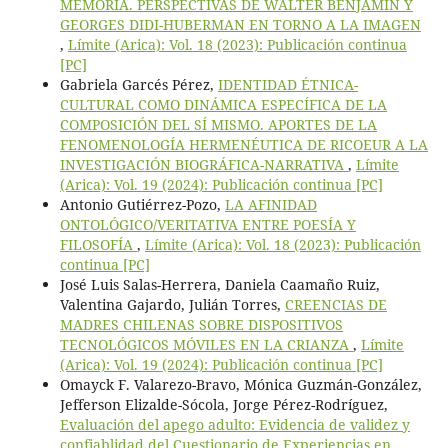
MEMORIA. PERSPECTIVAS DE WALTER BENJAMIN Y
GEORGES DIDI-HUBERMAN EN TORNO A LA IMAGEN
,
Límite (Arica): Vol. 18 (2023): Publicación continua
[PC]
Gabriela Garcés Pérez,
IDENTIDAD ÉTNICA-
CULTURAL COMO DINÁMICA ESPECÍFICA DE LA
COMPOSICIÓN DEL SÍ MISMO. APORTES DE LA
FENOMENOLOGÍA HERMENÉUTICA DE RICOEUR A LA
INVESTIGACIÓN BIOGRÁFICA-NARRATIVA
,
Límite
(Arica): Vol. 19 (2024): Publicación continua [PC]
Antonio Gutiérrez-Pozo,
LA AFINIDAD
ONTOLÓGICO/VERITATIVA ENTRE POESÍA Y
FILOSOFÍA
,
Límite (Arica): Vol. 18 (2023): Publicación
continua [PC]
José Luis Salas-Herrera, Daniela Caamaño Ruiz,
Valentina Gajardo, Julián Torres,
CREENCIAS DE
MADRES CHILENAS SOBRE DISPOSITIVOS
TECNOLÓGICOS MÓVILES EN LA CRIANZA
,
Límite
(Arica): Vol. 19 (2024): Publicación continua [PC]
Omayck F. Valarezo-Bravo, Mónica Guzmán-González,
Jefferson Elizalde-Sócola, Jorge Pérez-Rodríguez,
Evaluación del apego adulto: Evidencia de validez y
confiablidad del Cuestionario de Experiencias en