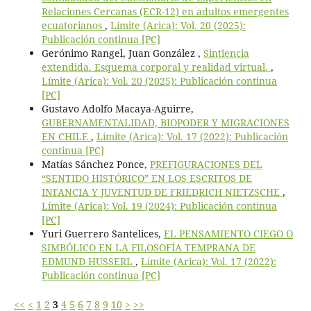
Relaciones Cercanas (ECR-12) en adultos emergentes
ecuatorianos
,
Límite (Arica): Vol. 20 (2025):
Publicación continua [PC]
Gerónimo Rangel, Juan González ,
Sintiencia
extendida. Esquema corporal y realidad virtual.
,
Límite (Arica): Vol. 20 (2025): Publicación continua
[PC]
Gustavo Adolfo Macaya-Aguirre,
GUBERNAMENTALIDAD, BIOPODER Y MIGRACIONES
EN CHILE
,
Límite (Arica): Vol. 17 (2022): Publicación
continua [PC]
Matías Sánchez Ponce,
PREFIGURACIONES DEL
“SENTIDO HISTÓRICO” EN LOS ESCRITOS DE
INFANCIA Y JUVENTUD DE FRIEDRICH NIETZSCHE
,
Límite (Arica): Vol. 19 (2024): Publicación continua
[PC]
Yuri Guerrero Santelices,
EL PENSAMIENTO CIEGO O
SIMBÓLICO EN LA FILOSOFÍA TEMPRANA DE
EDMUND HUSSERL
,
Límite (Arica): Vol. 17 (2022):
Publicación continua [PC]
<<
<
1
2
3
4
5
6
7
8
9
10
>
>>