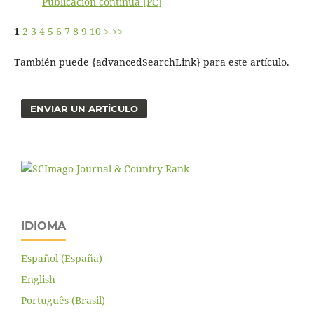
Publicación continua [PC]
1
2
3
4
5
6
7
8
9
10
>
>>
También puede {advancedSearchLink} para este artículo.
ENVIAR UN ARTÍCULO
IDIOMA
Español (España)
English
Português (Brasil)