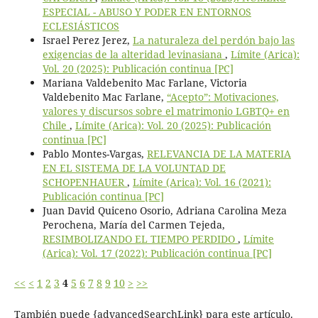
ESPECIAL - ABUSO Y PODER EN ENTORNOS
ECLESIÁSTICOS
Israel Perez Jerez,
La naturaleza del perdón bajo las
exigencias de la alteridad levinasiana
,
Límite (Arica):
Vol. 20 (2025): Publicación continua [PC]
Mariana Valdebenito Mac Farlane, Victoria
Valdebenito Mac Farlane,
“Acepto”: Motivaciones,
valores y discursos sobre el matrimonio LGBTQ+ en
Chile
,
Límite (Arica): Vol. 20 (2025): Publicación
continua [PC]
Pablo Montes-Vargas,
RELEVANCIA DE LA MATERIA
EN EL SISTEMA DE LA VOLUNTAD DE
SCHOPENHAUER
,
Límite (Arica): Vol. 16 (2021):
Publicación continua [PC]
Juan David Quiceno Osorio, Adriana Carolina Meza
Perochena, María del Carmen Tejeda,
RESIMBOLIZANDO EL TIEMPO PERDIDO
,
Límite
(Arica): Vol. 17 (2022): Publicación continua [PC]
<<
<
1
2
3
4
5
6
7
8
9
10
>
>>
También puede {advancedSearchLink} para este artículo.