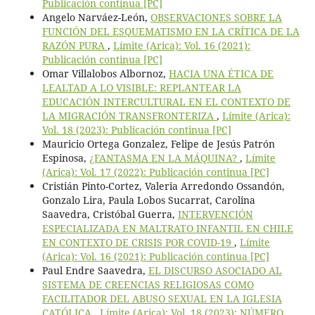
Publicación continua [PC]
Angelo Narváez-León,
OBSERVACIONES SOBRE LA
FUNCIÓN DEL ESQUEMATISMO EN LA CRÍTICA DE LA
RAZÓN PURA
,
Límite (Arica): Vol. 16 (2021):
Publicación continua [PC]
Omar Villalobos Albornoz,
HACIA UNA ÉTICA DE
LEALTAD A LO VISIBLE: REPLANTEAR LA
EDUCACIÓN INTERCULTURAL EN EL CONTEXTO DE
LA MIGRACIÓN TRANSFRONTERIZA
,
Límite (Arica):
Vol. 18 (2023): Publicación continua [PC]
Mauricio Ortega Gonzalez, Felipe de Jesús Patrón
Espinosa,
¿FANTASMA EN LA MÁQUINA?
,
Límite
(Arica): Vol. 17 (2022): Publicación continua [PC]
Cristián Pinto-Cortez, Valeria Arredondo Ossandón,
Gonzalo Lira, Paula Lobos Sucarrat, Carolina
Saavedra, Cristóbal Guerra,
INTERVENCIÓN
ESPECIALIZADA EN MALTRATO INFANTIL EN CHILE
EN CONTEXTO DE CRISIS POR COVID-19
,
Límite
(Arica): Vol. 16 (2021): Publicación continua [PC]
Paul Endre Saavedra,
EL DISCURSO ASOCIADO AL
SISTEMA DE CREENCIAS RELIGIOSAS COMO
FACILITADOR DEL ABUSO SEXUAL EN LA IGLESIA
CATÓLICA
,
Límite (Arica): Vol. 18 (2023): NÚMERO