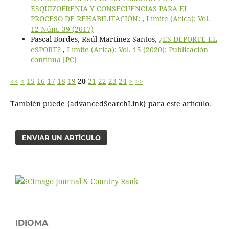
ESQUIZOFRENIA Y CONSECUENCIAS PARA EL
PROCESO DE REHABILITACIÓN:
,
Límite (Arica): Vol.
12 Núm. 39 (2017)
Pascal Bordes, Raúl Martínez-Santos,
¿ES DEPORTE EL
eSPORT?
,
Límite (Arica): Vol. 15 (2020): Publicación
continua [PC]
<<
<
15
16
17
18
19
20
21
22
23
24
>
>>
También puede {advancedSearchLink} para este artículo.
ENVIAR UN ARTÍCULO
IDIOMA