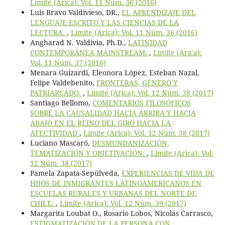
Límite (Arica): Vol. 11 Núm. 36 (2016)
Luis Bravo Valdivieso, DR.,
EL APRENDIZAJE DEL
LENGUAJE ESCRITO Y LAS CIENCIAS DE LA
LECTURA.
,
Límite (Arica): Vol. 11 Núm. 36 (2016)
Angharad N. Valdivia, Ph.D.,
LATINIDAD
CONTEMPORÁNEA MAINSTREAM:
,
Límite (Arica):
Vol. 11 Núm. 37 (2016)
Menara Guizardi, Eleonora López, Esteban Nazal,
Felipe Valdebenito,
FRONTERAS, GÉNERO Y
PATRIARCADO.
,
Límite (Arica): Vol. 12 Núm. 38 (2017)
Santiago Bellomo,
COMENTARIOS FILOSÓFICOS
SOBRE LA CAUSALIDAD HACIA ARRIBA Y HACIA
ABAJO EN EL REINO DEL GIRO HACIA LA
AFECTIVIDAD
,
Límite (Arica): Vol. 12 Núm. 38 (2017)
Luciano Mascaró,
DESMUNDANIZACIÓN,
TEMATIZACIÓN Y OBJETIVACIÓN:
,
Límite (Arica): Vol.
12 Núm. 38 (2017)
Pamela Zapata-Sepúlveda,
EXPERIENCIAS DE VIDA DE
HIJOS DE INMIGRANTES LATINOAMERICANOS EN
ESCUELAS RURALES Y URBANAS DEL NORTE DE
CHILE:
,
Límite (Arica): Vol. 12 Núm. 39 (2017)
Margarita Loubat O., Rosario Lobos, Nicolás Carrasco,
ESTIGMATIZACIÓN DE LA PERSONA CON