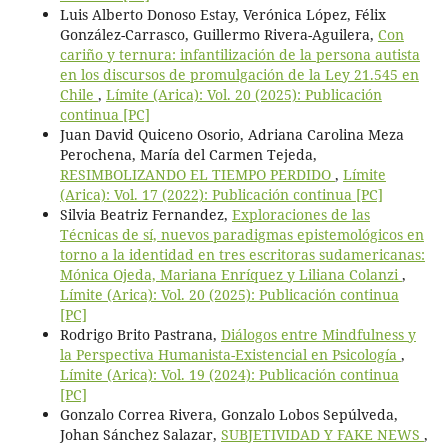
Luis Alberto Donoso Estay, Verónica López, Félix
González-Carrasco, Guillermo Rivera-Aguilera,
Con
cariño y ternura: infantilización de la persona autista
en los discursos de promulgación de la Ley 21.545 en
Chile
,
Límite (Arica): Vol. 20 (2025): Publicación
continua [PC]
Juan David Quiceno Osorio, Adriana Carolina Meza
Perochena, María del Carmen Tejeda,
RESIMBOLIZANDO EL TIEMPO PERDIDO
,
Límite
(Arica): Vol. 17 (2022): Publicación continua [PC]
Silvia Beatriz Fernandez,
Exploraciones de las
Técnicas de sí, nuevos paradigmas epistemológicos en
torno a la identidad en tres escritoras sudamericanas:
Mónica Ojeda, Mariana Enríquez y Liliana Colanzi
,
Límite (Arica): Vol. 20 (2025): Publicación continua
[PC]
Rodrigo Brito Pastrana,
Diálogos entre Mindfulness y
la Perspectiva Humanista-Existencial en Psicología
,
Límite (Arica): Vol. 19 (2024): Publicación continua
[PC]
Gonzalo Correa Rivera, Gonzalo Lobos Sepúlveda,
Johan Sánchez Salazar,
SUBJETIVIDAD Y FAKE NEWS
,