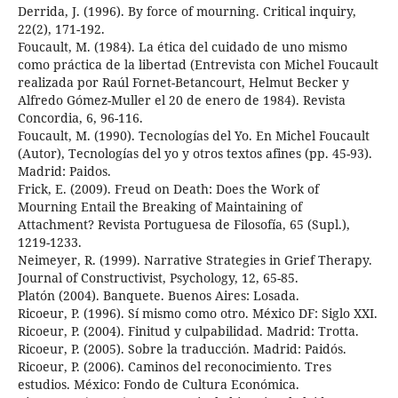
Derrida, J. (1996). By force of mourning. Critical inquiry,
22(2), 171-192.
Foucault, M. (1984). La ética del cuidado de uno mismo
como práctica de la libertad (Entrevista con Michel Foucault
realizada por Raúl Fornet-Betancourt, Helmut Becker y
Alfredo Gómez-Muller el 20 de enero de 1984). Revista
Concordia, 6, 96-116.
Foucault, M. (1990). Tecnologías del Yo. En Michel Foucault
(Autor), Tecnologías del yo y otros textos afines (pp. 45-93).
Madrid: Paidos.
Frick, E. (2009). Freud on Death: Does the Work of
Mourning Entail the Breaking of Maintaining of
Attachment? Revista Portuguesa de Filosofía, 65 (Supl.),
1219-1233.
Neimeyer, R. (1999). Narrative Strategies in Grief Therapy.
Journal of Constructivist, Psychology, 12, 65-85.
Platón (2004). Banquete. Buenos Aires: Losada.
Ricoeur, P. (1996). Sí mismo como otro. México DF: Siglo XXI.
Ricoeur, P. (2004). Finitud y culpabilidad. Madrid: Trotta.
Ricoeur, P. (2005). Sobre la traducción. Madrid: Paidós.
Ricoeur, P. (2006). Caminos del reconocimiento. Tres
estudios. México: Fondo de Cultura Económica.