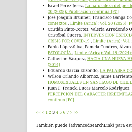
Israel Perez Jerez,
La naturaleza del perdó
20 (2025): Publicación continua [PC]
José Joaquín Brunner, Francisco Ganga-Co
contextos
,
Límite (Arica): Vol. 20 (2025): 
Cristián Pinto-Cortez, Valeria Arredondo 
Cristóbal Guerra,
INTERVENCIÓN ESPECI
CRISIS POR COVID-19
,
Límite (Arica): Vol.
Pablo López-Silva, Pamela Cuadros, Álvar
PATOLOGÍA
,
Límite (Arica): Vol. 19 (2024)
Catherine Vásquez,
HACIA UNA NUEVA H
(2014)
Eduardo García Elizondo,
LA PALABRA C
Wilson Orlando Albornoz, Jaime Barrient
HOMOSEXUALES EN SANTIAGO DE CHIL
Juan F. Franck, Lucas Marcelo Rodriguez,
PERCEPCIÓN DEL CARÁCTER IRREEMPLA
continua [PC]
<<
<
1
2
3
4
5
6
7
>
>>
También puede {advancedSearchLink} para este