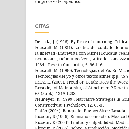
un proceso terapéutico.
CITAS
Derrida, J. (1996). By force of mourning. Critical
Foucault, M. (1984). La ética del cuidado de un
la libertad (Entrevista con Michel Foucault real
Betancourt, Helmut Becker y Alfredo Gómez-Mul
1984). Revista Concordia, 6, 96-116.
Foucault, M. (1990). Tecnologías del Yo. En Mich
Tecnologías del yo y otros textos afines (pp. 45-
Frick, E. (2009). Freud on Death: Does the Work
Breaking of Maintaining of Attachment? Revista 
65 (Supl.), 1219-1233.
Neimeyer, R. (1999). Narrative Strategies in Gri
Constructivist, Psychology, 12, 65-85.
Platón (2004). Banquete. Buenos Aires: Losada.
Ricoeur, P. (1996). Sí mismo como otro. México DF
Ricoeur, P. (2004). Finitud y culpabilidad. Madrid
Ricoeur, P. (2005). Sobre la traducción. Madrid: 