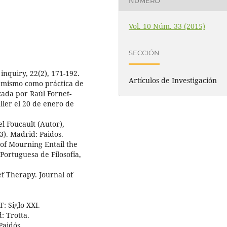
NÚMERO
Vol. 10 Núm. 33 (2015)
SECCIÓN
 inquiry, 22(2), 171-192.
Artículos de Investigación
o mismo como práctica de
izada por Raúl Fornet-
ler el 20 de enero de
el Foucault (Autor),
93). Madrid: Paidos.
 of Mourning Entail the
Portuguesa de Filosofía,
ef Therapy. Journal of
: Siglo XXI.
: Trotta.
Paidós.