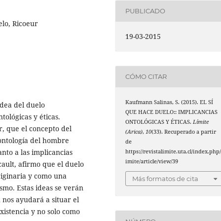
PUBLICADO
elo, Ricoeur
19-03-2015
CÓMO CITAR
Kaufmann Salinas, S. (2015). EL SÍ
 idea del duelo
QUE HACE DUELO:: IMPLICANCIAS
lógicas y éticas.
ONTOLÓGICAS Y ÉTICAS.
Límite
, que el concepto del
(Arica)
,
10
(33). Recuperado a partir
ontología del hombre
de
anto a las implicancias
https://revistalimite.uta.cl/index.php/
imite/article/view/39
cault, afirmo que el duelo
riginaria y como una
Más formatos de cita
ismo. Estas ideas se verán
 nos ayudará a situar el
xistencia y no solo como