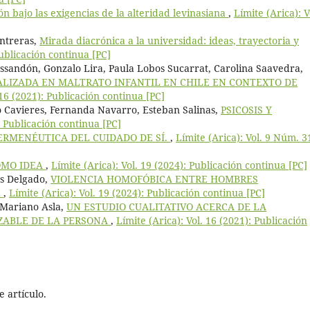
n bajo las exigencias de la alteridad levinasiana
,
Límite (Arica): V
ntreras,
Mirada diacrónica a la universidad: ideas, trayectoria y
Publicación continua [PC]
Ossandón, Gonzalo Lira, Paula Lobos Sucarrat, Carolina Saavedra,
ALIZADA EN MALTRATO INFANTIL EN CHILE EN CONTEXTO DE
 16 (2021): Publicación continua [PC]
o Cavieres, Fernanda Navarro, Esteban Salinas,
PSICOSIS Y
: Publicación continua [PC]
ERMENÉUTICA DEL CUIDADO DE SÍ.
,
Límite (Arica): Vol. 9 Núm. 3
OMO IDEA
,
Límite (Arica): Vol. 19 (2024): Publicación continua [PC]
os Delgado,
VIOLENCIA HOMOFÓBICA ENTRE HOMBRES
E
,
Límite (Arica): Vol. 19 (2024): Publicación continua [PC]
 Mariano Asla,
UN ESTUDIO CUALITATIVO ACERCA DE LA
ZABLE DE LA PERSONA
,
Límite (Arica): Vol. 16 (2021): Publicación
 artículo.