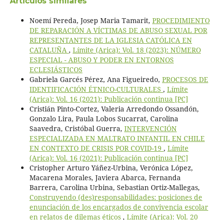
Artículos similares
Noemí Pereda, Josep Maria Tamarit,
PROCEDIMIENTO
DE REPARACIÓN A VÍCTIMAS DE ABUSO SEXUAL POR
REPRESENTANTES DE LA IGLESIA CATÓLICA EN
CATALUÑA
,
Límite (Arica): Vol. 18 (2023): NÚMERO
ESPECIAL - ABUSO Y PODER EN ENTORNOS
ECLESIÁSTICOS
Gabriela Garcés Pérez, Ana Figueiredo,
PROCESOS DE
IDENTIFICACIÓN ÉTNICO-CULTURALES
,
Límite
(Arica): Vol. 16 (2021): Publicación continua [PC]
Cristián Pinto-Cortez, Valeria Arredondo Ossandón,
Gonzalo Lira, Paula Lobos Sucarrat, Carolina
Saavedra, Cristóbal Guerra,
INTERVENCIÓN
ESPECIALIZADA EN MALTRATO INFANTIL EN CHILE
EN CONTEXTO DE CRISIS POR COVID-19
,
Límite
(Arica): Vol. 16 (2021): Publicación continua [PC]
Cristopher Arturo Yáñez-Urbina, Verónica López,
Macarena Morales, Javiera Abarca, Fernanda
Barrera, Carolina Urbina, Sebastian Ortiz-Mallegas,
Construyendo (des)responsabilidades: posiciones de
enunciación de los encargados de convivencia escolar
en relatos de dilemas éticos
,
Límite (Arica): Vol. 20