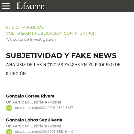
INICIO
/
ARCHIVOS
/
VOL. 19 (2024): PUBLICACIÓN CONTINUA [PC]
/
Artículos de Investigación
SUBJETIVIDAD Y FAKE NEWS
ANÁLISIS DE LAS NOTICIAS FALSAS EN EL PROCESO DE
SUJECIÓN
Gonzalo Correa Rivera
Universidad Gabriela Mistral
https://orcid.org/0000-0003-2302-5457
Gonzalo Lobos Sepúlveda
Universidad Gabriela Mistral
https://orcid.org/0009-0003-6582-844X