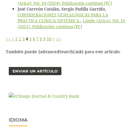
(Arica): Vol. 19 (2024): Publicación continua [PC]
José Carreón Catalán, Sergio Padilla Garrido,
CONSIDERACIONES GENEALÓGICAS PARA LA
PRÁCTICA CLÍNICA SISTÉMICA
,
Límite (Arica): Vol. 16
(2021): Publicación continua [PC]
<<
<
1
2
3
4
5
6
7
8
9
10
>
>>
También puede {advancedSearchLink} para este artículo.
ENVIAR UN ARTÍCULO
IDIOMA