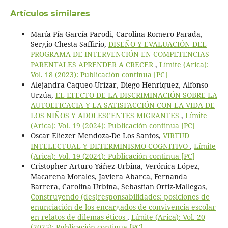
Artículos similares
María Pía García Parodi, Carolina Romero Parada,
Sergio Chesta Saffirio,
DISEÑO Y EVALUACIÓN DEL
PROGRAMA DE INTERVENCIÓN EN COMPETENCIAS
PARENTALES APRENDER A CRECER
,
Límite (Arica):
Vol. 18 (2023): Publicación continua [PC]
Alejandra Caqueo-Urízar, Diego Henriquez, Alfonso
Urzúa,
EL EFECTO DE LA DISCRIMINACIÓN SOBRE LA
AUTOEFICACIA Y LA SATISFACCIÓN CON LA VIDA DE
LOS NIÑOS Y ADOLESCENTES MIGRANTES
,
Límite
(Arica): Vol. 19 (2024): Publicación continua [PC]
Oscar Eliezer Mendoza-De Los Santos,
VIRTUD
INTELECTUAL Y DETERMINISMO COGNITIVO
,
Límite
(Arica): Vol. 19 (2024): Publicación continua [PC]
Cristopher Arturo Yáñez-Urbina, Verónica López,
Macarena Morales, Javiera Abarca, Fernanda
Barrera, Carolina Urbina, Sebastian Ortiz-Mallegas,
Construyendo (des)responsabilidades: posiciones de
enunciación de los encargados de convivencia escolar
en relatos de dilemas éticos
,
Límite (Arica): Vol. 20
(2025): Publicación continua [PC]