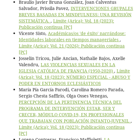
Braulio Javier Bruna González, Joan Calventus
Salvador, Prissila Pavez,
INTERVENCIONES GRUPALES
BREVES BASADAS EN MINDFULNESS: UNA REVISIÓN
SISTEMÁTICA.
,
Límite (Arica): Vol. 18 (2023):
Publicación continua [PC]
Vicente Sisto,
Académicas/os 'de éxito' narrándose:
Identidades laborales en tiempos manageriales
,
Límite (Arica): Vol. 21 (2026): Publicación continua
[PC]
Josselin Tricou, Julie Ancian, Nathalie Bajos, Axelle
Valendru,
LAS VIOLENCIAS SEXUALES EN LA
IGLESIA CATÓLICA DE FRANCIA (1950-2020)
,
Límite
(Arica): Vol. 18 (2023): NÚMERO ESPECIAL - ABUSO Y
PODER EN ENTORNOS ECLESIÁSTICOS
María Pía García Parodi, Carolina Romero Parada,
Sergio Chesta Saffirio, Olga Osses Venegas,
PERCEPCIÓN DE LA PERTINENCIA TÉCNICA DEL
PROGRAMA DE INTERVENCIÓN ESTAR, SER Y
CRECER, MÓDULO COVID-19, EN PROFESIONALES
QUE TRABAJAN CON POBLACIÓN INFANTO-JUVENIL
,
Límite (Arica): Vol. 18 (2023): Publicación continua
[PC]
Lorena Contreras, Francisco Maffioletti,
LA