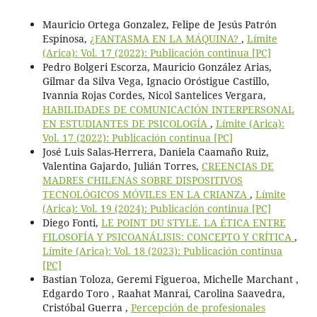
Mauricio Ortega Gonzalez, Felipe de Jesús Patrón
Espinosa,
¿FANTASMA EN LA MÁQUINA?
,
Límite
(Arica): Vol. 17 (2022): Publicación continua [PC]
Pedro Bolgeri Escorza, Mauricio González Arias,
Gilmar da Silva Vega, Ignacio Oróstigue Castillo,
Ivannia Rojas Cordes, Nicol Santelices Vergara,
HABILIDADES DE COMUNICACIÓN INTERPERSONAL
EN ESTUDIANTES DE PSICOLOGÍA
,
Límite (Arica):
Vol. 17 (2022): Publicación continua [PC]
José Luis Salas-Herrera, Daniela Caamaño Ruiz,
Valentina Gajardo, Julián Torres,
CREENCIAS DE
MADRES CHILENAS SOBRE DISPOSITIVOS
TECNOLÓGICOS MÓVILES EN LA CRIANZA
,
Límite
(Arica): Vol. 19 (2024): Publicación continua [PC]
Diego Fonti,
LE POINT DU STYLE. LA ÉTICA ENTRE
FILOSOFÍA Y PSICOANÁLISIS: CONCEPTO Y CRÍTICA
,
Límite (Arica): Vol. 18 (2023): Publicación continua
[PC]
Bastian Toloza, Geremi Figueroa, Michelle Marchant ,
Edgardo Toro , Raahat Manrai, Carolina Saavedra,
Cristóbal Guerra ,
Percepción de profesionales