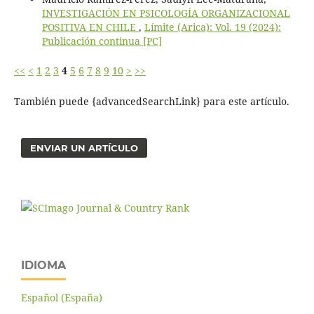
INVESTIGACIÓN EN PSICOLOGÍA ORGANIZACIONAL
POSITIVA EN CHILE
,
Límite (Arica): Vol. 19 (2024):
Publicación continua [PC]
<<
<
1
2
3
4
5
6
7
8
9
10
>
>>
También puede {advancedSearchLink} para este artículo.
ENVIAR UN ARTÍCULO
IDIOMA
Español (España)