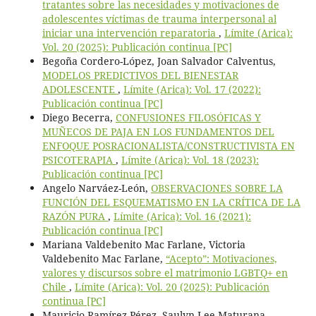
tratantes sobre las necesidades y motivaciones de
adolescentes víctimas de trauma interpersonal al
iniciar una intervención reparatoria
,
Límite (Arica):
Vol. 20 (2025): Publicación continua [PC]
Begoña Cordero-López, Joan Salvador Calventus,
MODELOS PREDICTIVOS DEL BIENESTAR
ADOLESCENTE
,
Límite (Arica): Vol. 17 (2022):
Publicación continua [PC]
Diego Becerra,
CONFUSIONES FILOSÓFICAS Y
MUÑECOS DE PAJA EN LOS FUNDAMENTOS DEL
ENFOQUE POSRACIONALISTA/CONSTRUCTIVISTA EN
PSICOTERAPIA
,
Límite (Arica): Vol. 18 (2023):
Publicación continua [PC]
Angelo Narváez-León,
OBSERVACIONES SOBRE LA
FUNCIÓN DEL ESQUEMATISMO EN LA CRÍTICA DE LA
RAZÓN PURA
,
Límite (Arica): Vol. 16 (2021):
Publicación continua [PC]
Mariana Valdebenito Mac Farlane, Victoria
Valdebenito Mac Farlane,
“Acepto”: Motivaciones,
valores y discursos sobre el matrimonio LGBTQ+ en
Chile
,
Límite (Arica): Vol. 20 (2025): Publicación
continua [PC]
Mauricio Ramírez-Pérez, Saulyn Lee-Maturana,