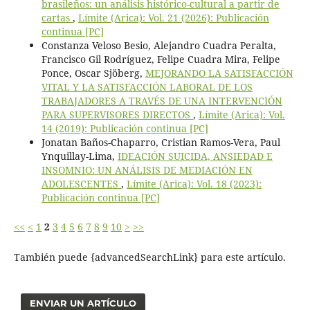
brasileños: un análisis histórico-cultural a partir de
cartas
,
Límite (Arica): Vol. 21 (2026): Publicación
continua [PC]
Constanza Veloso Besio, Alejandro Cuadra Peralta,
Francisco Gil Rodríguez, Felipe Cuadra Mira, Felipe
Ponce, Oscar Sjöberg,
MEJORANDO LA SATISFACCIÓN
VITAL Y LA SATISFACCIÓN LABORAL DE LOS
TRABAJADORES A TRAVÉS DE UNA INTERVENCIÓN
PARA SUPERVISORES DIRECTOS
,
Límite (Arica): Vol.
14 (2019): Publicación continua [PC]
Jonatan Baños-Chaparro, Cristian Ramos-Vera, Paul
Ynquillay-Lima,
IDEACIÓN SUICIDA, ANSIEDAD E
INSOMNIO: UN ANÁLISIS DE MEDIACIÓN EN
ADOLESCENTES
,
Límite (Arica): Vol. 18 (2023):
Publicación continua [PC]
<<
<
1
2
3
4
5
6
7
8
9
10
>
>>
También puede {advancedSearchLink} para este artículo.
ENVIAR UN ARTÍCULO