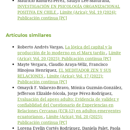
Mauricio Ramírez-Pérez, Saulyn Lee-Maturana,
INVESTIGACIÓN EN PSICOLOGÍA ORGANIZACIONAL
POSITIVA EN CHILE
,
Límite (Arica): Vol. 19 (2024):
Publicación continua [PC]
Artículos similares
Roberto Andrés Vargas,
La lógica del capital y la
producción de lo moderno en el Marx tardío
,
Límite
(Arica): Vol. 20 (2025): Publicación continua [PC]
Mayte Vergara, Claudio Araya-Véliz, Francisco
Hinojosa Henríquez,
EL MEDITADOR ZEN Y SUS
RELACIONES
,
Límite (Arica): Vol. 17 (2022):
Publicación continua [PC]
Omayck F. Valarezo-Bravo, Mónica Guzmán-González,
Jefferson Elizalde-Sócola, Jorge Pérez-Rodríguez,
Evaluación del apego adulto: Evidencia de validez y
confiablidad del Cuestionario de Experiencias en
Relaciones Cercanas (ECR-12) en adultos emergentes
ecuatorianos
,
Límite (Arica): Vol. 20 (2025):
Publicación continua [PC]
Lorena Evelin Cortés Rodríguez, Daniela Palet, Paola