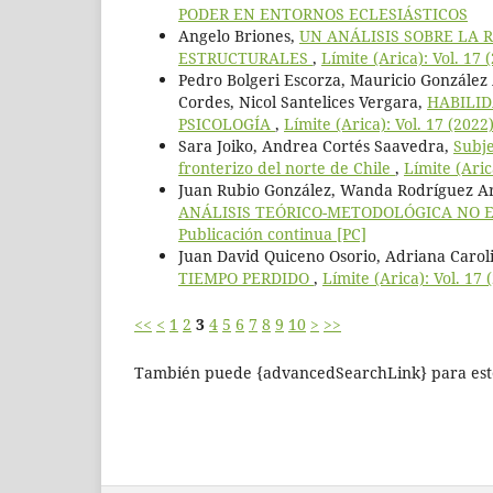
PODER EN ENTORNOS ECLESIÁSTICOS
Angelo Briones,
UN ANÁLISIS SOBRE LA
ESTRUCTURALES
,
Límite (Arica): Vol. 17 
Pedro Bolgeri Escorza, Mauricio González A
Cordes, Nicol Santelices Vergara,
HABILID
PSICOLOGÍA
,
Límite (Arica): Vol. 17 (2022
Sara Joiko, Andrea Cortés Saavedra,
Subje
fronterizo del norte de Chile
,
Límite (Aric
Juan Rubio González, Wanda Rodríguez Ar
ANÁLISIS TEÓRICO-METODOLÓGICA NO E
Publicación continua [PC]
Juan David Quiceno Osorio, Adriana Caro
TIEMPO PERDIDO
,
Límite (Arica): Vol. 17
<<
<
1
2
3
4
5
6
7
8
9
10
>
>>
También puede {advancedSearchLink} para este