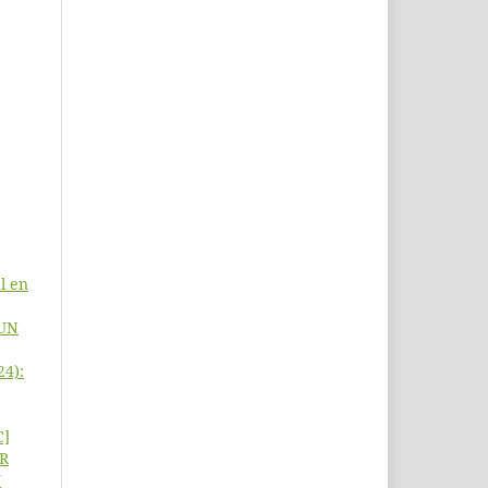
l en
 UN
24):
C]
R
Y