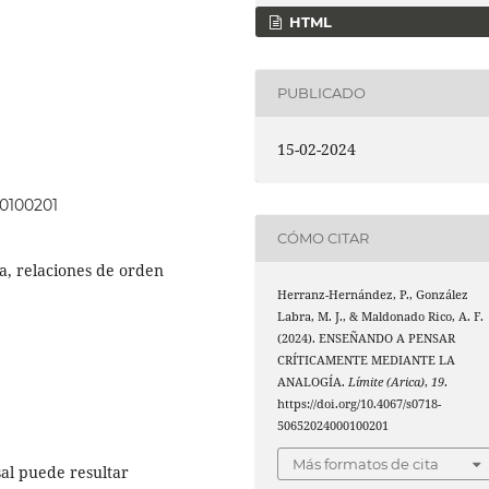
HTML
PUBLICADO
15-02-2024
00100201
CÓMO CITAR
a, relaciones de orden
Herranz-Hernández, P., González
Labra, M. J., & Maldonado Rico, A. F.
(2024). ENSEÑANDO A PENSAR
CRÍTICAMENTE MEDIANTE LA
ANALOGÍA.
Límite (Arica)
,
19
.
https://doi.org/10.4067/s0718-
50652024000100201
Más formatos de cita
sal puede resultar