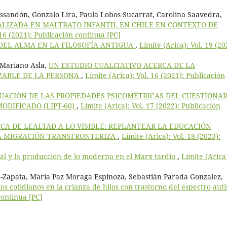
Ossandón, Gonzalo Lira, Paula Lobos Sucarrat, Carolina Saavedra,
ALIZADA EN MALTRATO INFANTIL EN CHILE EN CONTEXTO DE
 16 (2021): Publicación continua [PC]
DEL ALMA EN LA FILOSOFÍA ANTIGUA
,
Límite (Arica): Vol. 19 (20
 Mariano Asla,
UN ESTUDIO CUALITATIVO ACERCA DE LA
ZABLE DE LA PERSONA
,
Límite (Arica): Vol. 16 (2021): Publicación
UACIÓN DE LAS PROPIEDADES PSICOMÉTRICAS DEL CUESTIONAR
ODIFICADO (LIPT-60)
,
Límite (Arica): Vol. 17 (2022): Publicación
ICA DE LEALTAD A LO VISIBLE: REPLANTEAR LA EDUCACIÓN
A MIGRACIÓN TRANSFRONTERIZA
,
Límite (Arica): Vol. 18 (2023):
ital y la producción de lo moderno en el Marx tardío
,
Límite (Arica
-Zapata, María Paz Moraga Espinoza, Sebastián Parada Gonzalez,
os cotidianos en la crianza de hijos con trastorno del espectro aut
continua [PC]