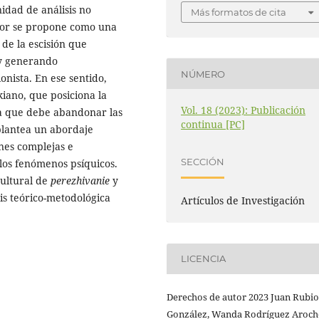
dad de análisis no
Más formatos de cita
erior se propone como una
 de la escisión que
 y generando
NÚMERO
nista. En ese sentido,
kiano, que posiciona la
Vol. 18 (2023): Publicación
ca que debe abandonar las
continua [PC]
 plantea un abordaje
nes complejas e
SECCIÓN
 los fenómenos psíquicos.
cultural de
perezhivanie
y
is teórico-metodológica
Artículos de Investigación
LICENCIA
Derechos de autor 2023 Juan Rubio
González, Wanda Rodríguez Aroch