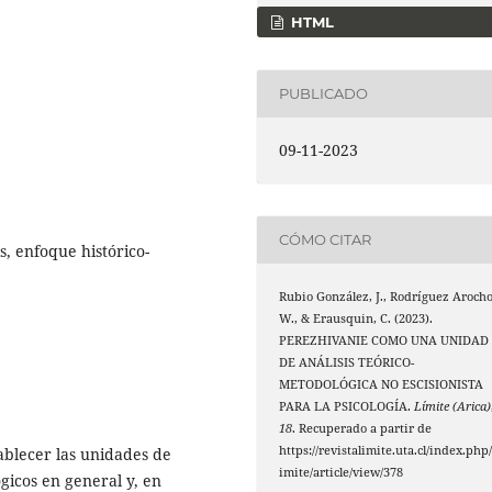
HTML
PUBLICADO
09-11-2023
CÓMO CITAR
s, enfoque histórico-
Rubio González, J., Rodríguez Arocho
W., & Erausquin, C. (2023).
PEREZHIVANIE COMO UNA UNIDAD
DE ANÁLISIS TEÓRICO-
METODOLÓGICA NO ESCISIONISTA
PARA LA PSICOLOGÍA.
Límite (Arica)
18
. Recuperado a partir de
https://revistalimite.uta.cl/index.php/
tablecer las unidades de
imite/article/view/378
gicos en general y, en