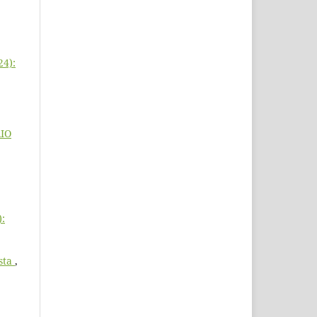
24):
IO
):
ista
,