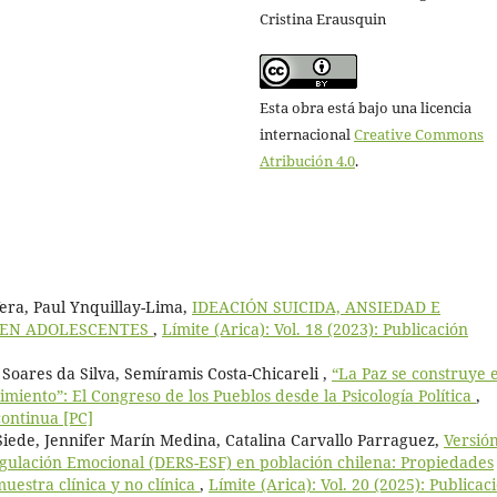
Cristina Erausquin
Esta obra está bajo una licencia
internacional
Creative Commons
Atribución 4.0
.
era, Paul Ynquillay-Lima,
IDEACIÓN SUICIDA, ANSIEDAD E
N EN ADOLESCENTES
,
Límite (Arica): Vol. 18 (2023): Publicación
oares da Silva, Semíramis Costa-Chicareli ,
“La Paz se construye 
imiento”: El Congreso de los Pueblos desde la Psicología Política
,
continua [PC]
ede, Jennifer Marín Medina, Catalina Carvallo Parraguez,
Versió
Regulación Emocional (DERS-ESF) en población chilena: Propiedades
uestra clínica y no clínica
,
Límite (Arica): Vol. 20 (2025): Publicac