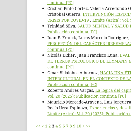
continua [PC]
Cristián Pinto-Cortez, Valeria Arredondo 
Cristóbal Guerra,
INTERVENCIÓN ESPECI
CRISIS POR COVID-19
,
Límite (Arica): Vol.
Trinidad Silva,
SALUD MENTAL Y SALUD 
Publicación continua [PC]
Juan F. Franck, Lucas Marcelo Rodriguez,
PERCEPCIÓN DEL CARÁCTER IRREEMPLA
continua [PC]
Nicolás Didier, Juan Francisco Luna,
EVAL
DE TERROR PSICOLÓGICO DE LEYMANN M
continua [PC]
Omar Villalobos Albornoz,
HACIA UNA ÉT
INTERCULTURAL EN EL CONTEXTO DE L
Publicación continua [PC]
Roberto Andrés Vargas,
La lógica del cap
Vol. 20 (2025): Publicación continua [PC]
Mauricio Mercado-Aravena, Luis Jorquera
Rocío Urra Espinoza,
Experiencias y desafí
Límite (Arica): Vol. 20 (2025): Publicación 
<<
<
1
2
3
4
5
6
7
8
9
10
>
>>