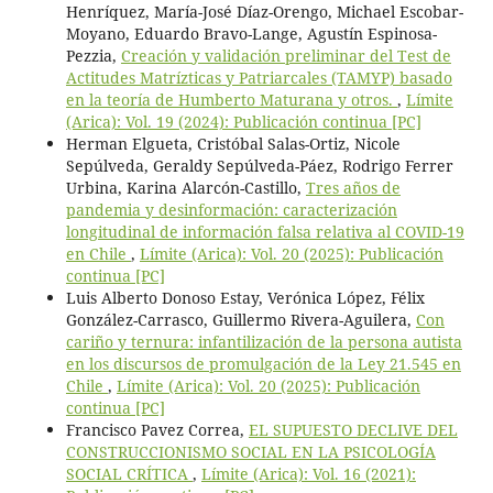
Henríquez, María-José Díaz-Orengo, Michael Escobar-
Moyano, Eduardo Bravo-Lange, Agustín Espinosa-
Pezzia,
Creación y validación preliminar del Test de
Actitudes Matrízticas y Patriarcales (TAMYP) basado
en la teoría de Humberto Maturana y otros.
,
Límite
(Arica): Vol. 19 (2024): Publicación continua [PC]
Herman Elgueta, Cristóbal Salas-Ortiz, Nicole
Sepúlveda, Geraldy Sepúlveda-Páez, Rodrigo Ferrer
Urbina, Karina Alarcón-Castillo,
Tres años de
pandemia y desinformación: caracterización
longitudinal de información falsa relativa al COVID-19
en Chile
,
Límite (Arica): Vol. 20 (2025): Publicación
continua [PC]
Luis Alberto Donoso Estay, Verónica López, Félix
González-Carrasco, Guillermo Rivera-Aguilera,
Con
cariño y ternura: infantilización de la persona autista
en los discursos de promulgación de la Ley 21.545 en
Chile
,
Límite (Arica): Vol. 20 (2025): Publicación
continua [PC]
Francisco Pavez Correa,
EL SUPUESTO DECLIVE DEL
CONSTRUCCIONISMO SOCIAL EN LA PSICOLOGÍA
SOCIAL CRÍTICA
,
Límite (Arica): Vol. 16 (2021):