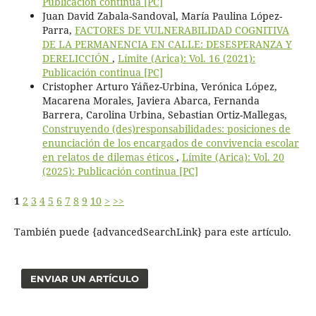
Publicación continua [PC]
Juan David Zabala-Sandoval, María Paulina López-
Parra,
FACTORES DE VULNERABILIDAD COGNITIVA
DE LA PERMANENCIA EN CALLE: DESESPERANZA Y
DERELICCIÓN
,
Límite (Arica): Vol. 16 (2021):
Publicación continua [PC]
Cristopher Arturo Yáñez-Urbina, Verónica López,
Macarena Morales, Javiera Abarca, Fernanda
Barrera, Carolina Urbina, Sebastian Ortiz-Mallegas,
Construyendo (des)responsabilidades: posiciones de
enunciación de los encargados de convivencia escolar
en relatos de dilemas éticos
,
Límite (Arica): Vol. 20
(2025): Publicación continua [PC]
1
2
3
4
5
6
7
8
9
10
>
>>
También puede {advancedSearchLink} para este artículo.
ENVIAR UN ARTÍCULO