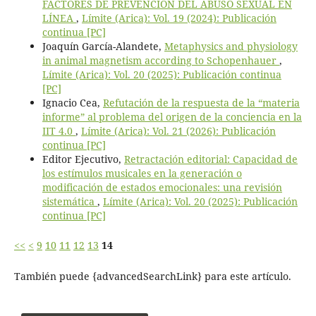
FACTORES DE PREVENCIÓN DEL ABUSO SEXUAL EN
LÍNEA
,
Límite (Arica): Vol. 19 (2024): Publicación
continua [PC]
Joaquín García-Alandete,
Metaphysics and physiology
in animal magnetism according to Schopenhauer
,
Límite (Arica): Vol. 20 (2025): Publicación continua
[PC]
Ignacio Cea,
Refutación de la respuesta de la “materia
informe” al problema del origen de la conciencia en la
IIT 4.0
,
Límite (Arica): Vol. 21 (2026): Publicación
continua [PC]
Editor Ejecutivo,
Retractación editorial: Capacidad de
los estímulos musicales en la generación o
modificación de estados emocionales: una revisión
sistemática
,
Límite (Arica): Vol. 20 (2025): Publicación
continua [PC]
<<
<
9
10
11
12
13
14
También puede {advancedSearchLink} para este artículo.