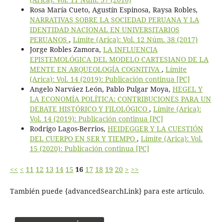
Rosa María Cueto, Agustín Espinosa, Raysa Robles,
NARRATIVAS SOBRE LA SOCIEDAD PERUANA Y LA
IDENTIDAD NACIONAL EN UNIVERSITARIOS
PERUANOS
,
Límite (Arica): Vol. 12 Núm. 38 (2017)
Jorge Robles Zamora,
LA INFLUENCIA
EPISTEMOLÓGICA DEL MODELO CARTESIANO DE LA
MENTE EN ARQUEOLOGÍA COGNITIVA
,
Límite
(Arica): Vol. 14 (2019): Publicación continua [PC]
Angelo Narváez León, Pablo Pulgar Moya,
HEGEL Y
LA ECONOMÍA POLÍTICA: CONTRIBUCIONES PARA UN
DEBATE HISTÓRICO Y FILOLÓGICO
,
Límite (Arica):
Vol. 14 (2019): Publicación continua [PC]
Rodrigo Lagos-Berrios,
HEIDEGGER Y LA CUESTIÓN
DEL CUERPO EN SER Y TIEMPO
,
Límite (Arica): Vol.
15 (2020): Publicación continua [PC]
<<
<
11
12
13
14
15
16
17
18
19
20
>
>>
También puede {advancedSearchLink} para este artículo.