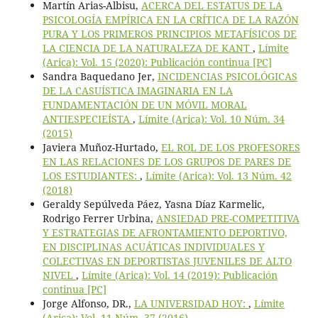
Martín Arias-Albisu,
ACERCA DEL ESTATUS DE LA
PSICOLOGÍA EMPÍRICA EN LA CRÍTICA DE LA RAZÓN
PURA Y LOS PRIMEROS PRINCIPIOS METAFÍSICOS DE
LA CIENCIA DE LA NATURALEZA DE KANT
,
Límite
(Arica): Vol. 15 (2020): Publicación continua [PC]
Sandra Baquedano Jer,
INCIDENCIAS PSICOLÓGICAS
DE LA CASUÍSTICA IMAGINARIA EN LA
FUNDAMENTACIÓN DE UN MÓVIL MORAL
ANTIESPECIEÍSTA
,
Límite (Arica): Vol. 10 Núm. 34
(2015)
Javiera Muñoz-Hurtado,
EL ROL DE LOS PROFESORES
EN LAS RELACIONES DE LOS GRUPOS DE PARES DE
LOS ESTUDIANTES:
,
Límite (Arica): Vol. 13 Núm. 42
(2018)
Geraldy Sepúlveda Páez, Yasna Díaz Karmelic,
Rodrigo Ferrer Urbina,
ANSIEDAD PRE-COMPETITIVA
Y ESTRATEGIAS DE AFRONTAMIENTO DEPORTIVO,
EN DISCIPLINAS ACUÁTICAS INDIVIDUALES Y
COLECTIVAS EN DEPORTISTAS JUVENILES DE ALTO
NIVEL
,
Límite (Arica): Vol. 14 (2019): Publicación
continua [PC]
Jorge Alfonso, DR.,
LA UNIVERSIDAD HOY:
,
Límite
(Arica): Vol. 11 Núm. 37 (2016)