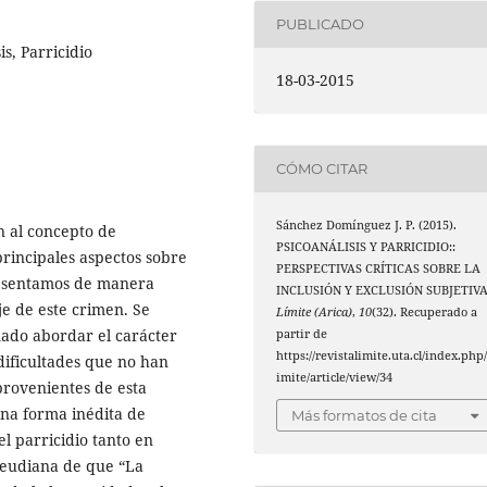
PUBLICADO
is, Parricidio
18-03-2015
CÓMO CITAR
Sánchez Domínguez J. P. (2015).
n al concepto de
PSICOANÁLISIS Y PARRICIDIO::
principales aspectos sobre
PERSPECTIVAS CRÍTICAS SOBRE LA
presentamos de manera
INCLUSIÓN Y EXCLUSIÓN SUBJETIVA
aje de este crimen. Se
Límite (Arica)
,
10
(32). Recuperado a
ado abordar el carácter
partir de
https://revistalimite.uta.cl/index.php/
dificultades que no han
imite/article/view/34
provenientes de esta
una forma inédita de
Más formatos de cita
el parricidio tanto en
freudiana de que “La