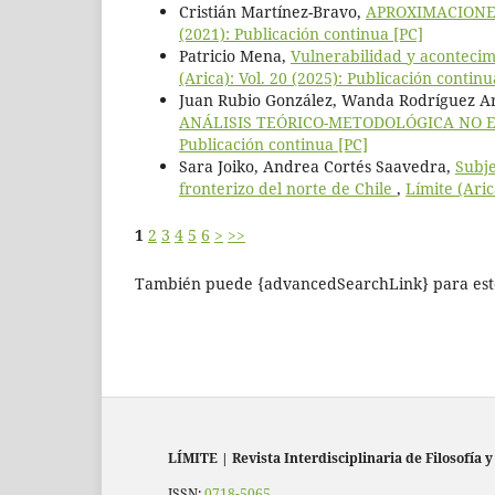
Cristián Martínez-Bravo,
APROXIMACIONE
(2021): Publicación continua [PC]
Patricio Mena,
Vulnerabilidad y acontecimi
(Arica): Vol. 20 (2025): Publicación continu
Juan Rubio González, Wanda Rodríguez Ar
ANÁLISIS TEÓRICO-METODOLÓGICA NO E
Publicación continua [PC]
Sara Joiko, Andrea Cortés Saavedra,
Subje
fronterizo del norte de Chile
,
Límite (Aric
1
2
3
4
5
6
>
>>
También puede {advancedSearchLink} para este
LÍMITE
|
Revista Interdisciplinaria de Filosofía y
ISSN:
0718-5065