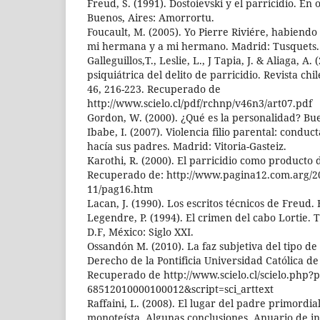
Freud, S. (1991). Dostoievski y el parricidio. En 
Buenos, Aires: Amorrortu.
Foucault, M. (2005). Yo Pierre Riviére, habiend
mi hermana y a mi hermano. Madrid: Tusquets.
Galleguillos,T., Leslie, L., J Tapia, J. & Aliaga, A
psiquiátrica del delito de parricidio. Revista ch
46, 216-223. Recuperado de
http://www.scielo.cl/pdf/rchnp/v46n3/art07.pdf
Gordon, W. (2000). ¿Qué es la personalidad? Bue
Ibabe, I. (2007). Violencia filio parental: conduc
hacía sus padres. Madrid: Vitoria-Gasteiz.
Karothi, R. (2000). El parricidio como producto 
Recuperado de: http://www.pagina12.com.arg/20
11/pag16.htm
Lacan, J. (1990). Los escritos técnicos de Freud.
Legendre, P. (1994). El crimen del cabo Lortie. 
D.F, México: Siglo XXI.
Ossandón M. (2010). La faz subjetiva del tipo de 
Derecho de la Pontificia Universidad Católica de 
Recuperado de http://www.scielo.cl/scielo.php?
68512010000100012&script=sci_arttext
Raffaini, L. (2008). El lugar del padre primordial
monoteísta. Algunas conclusiones. Anuario de inv