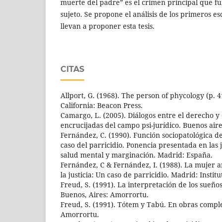
muerte del padre” es el crimen principal que f
sujeto. Se propone el análisis de los primeros e
llevan a proponer esta tesis.
CITAS
Allport, G. (1968). The person of phycology (p. 
California: Beacon Press.
Camargo, L. (2005). Diálogos entre el derecho y e
encrucijadas del campo psi-jurídico. Buenos aire
Fernández, C. (1990). Función sociopatológica de 
caso del parricidio. Ponencia presentada en las 
salud mental y marginación. Madrid: España.
Fernández, C & Fernández, I. (1988). La mujer a
la justicia: Un caso de parricidio. Madrid: Instit
Freud, S. (1991). La interpretación de los sueños
Buenos, Aires: Amorrortu.
Freud, S. (1991). Tótem y Tabú. En obras comple
Amorrortu.