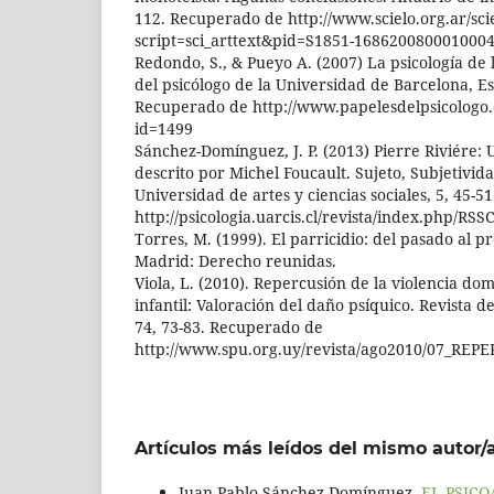
112. Recuperado de http://www.scielo.org.ar/sci
script=sci_arttext&pid=S1851-168620080001000
Redondo, S., & Pueyo A. (2007) La psicología de 
del psicólogo de la Universidad de Barcelona, Es
Recuperado de http://www.papelesdelpsicologo
id=1499
Sánchez-Domínguez, J. P. (2013) Pierre Riviére: 
descrito por Michel Foucault. Sujeto, Subjetivida
Universidad de artes y ciencias sociales, 5, 45-
http://psicologia.uarcis.cl/revista/index.php/RS
Torres, M. (1999). El parricidio: del pasado al p
Madrid: Derecho reunidas.
Viola, L. (2010). Repercusión de la violencia do
infantil: Valoración del daño psíquico. Revista d
74, 73-83. Recuperado de
http://www.spu.org.uy/revista/ago2010/07_REP
Artículos más leídos del mismo autor/
Juan Pablo Sánchez Domínguez,
EL PSICO