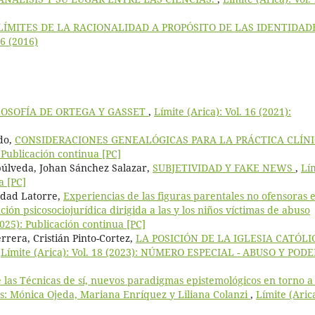
LÍMITES DE LA RACIONALIDAD A PROPÓSITO DE LAS IDENTIDAD
36 (2016)
LOSOFÍA DE ORTEGA Y GASSET
,
Límite (Arica): Vol. 16 (2021):
ido,
CONSIDERACIONES GENEALÓGICAS PARA LA PRÁCTICA CLÍN
: Publicación continua [PC]
púlveda, Johan Sánchez Salazar,
SUBJETIVIDAD Y FAKE NEWS
,
Lí
a [PC]
edad Latorre,
Experiencias de las figuras parentales no ofensoras e
ión psicosociojurídica dirigida a las y los niños víctimas de abuso
2025): Publicación continua [PC]
rrera, Cristián Pinto-Cortez,
LA POSICIÓN DE LA IGLESIA CATÓLI
,
Límite (Arica): Vol. 18 (2023): NÚMERO ESPECIAL - ABUSO Y PODE
 las Técnicas de sí, nuevos paradigmas epistemológicos en torno a 
as: Mónica Ojeda, Mariana Enríquez y Liliana Colanzi
,
Límite (Aric