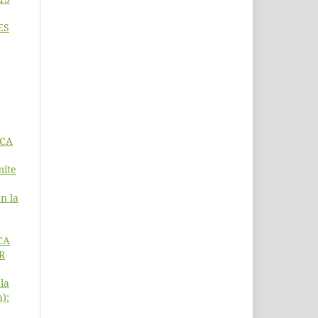
ES
ICA
mite
n la
CA
R
la
a):