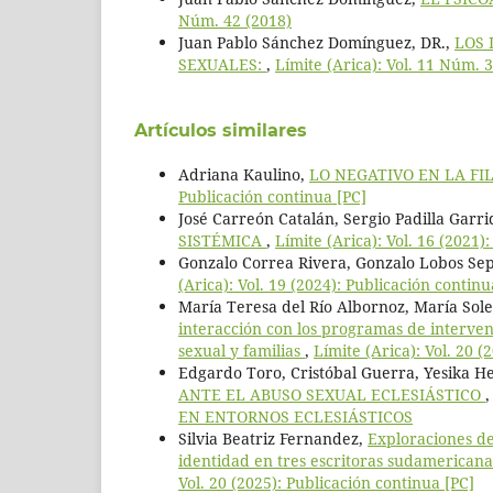
Núm. 42 (2018)
Juan Pablo Sánchez Domínguez, DR.,
LOS 
SEXUALES:
,
Límite (Arica): Vol. 11 Núm. 
Artículos similares
Adriana Kaulino,
LO NEGATIVO EN LA FI
Publicación continua [PC]
José Carreón Catalán, Sergio Padilla Garr
SISTÉMICA
,
Límite (Arica): Vol. 16 (2021)
Gonzalo Correa Rivera, Gonzalo Lobos Se
(Arica): Vol. 19 (2024): Publicación continu
María Teresa del Río Albornoz, María Sol
interacción con los programas de intervenc
sexual y familias
,
Límite (Arica): Vol. 20 (
Edgardo Toro, Cristóbal Guerra, Yesika He
ANTE EL ABUSO SEXUAL ECLESIÁSTICO
EN ENTORNOS ECLESIÁSTICOS
Silvia Beatriz Fernandez,
Exploraciones de
identidad en tres escritoras sudamerican
Vol. 20 (2025): Publicación continua [PC]