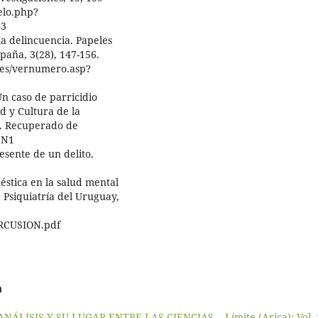
elo.php?
43
la delincuencia. Papeles
paña, 3(28), 147-156.
.es/vernumero.asp?
Un caso de parricidio
d y Cultura de la
51. Recuperado de
SCN1
resente de un delito.
méstica en la salud mental
e Psiquiatría del Uruguay,
ERCUSION.pdf
a
ANÁLISIS Y SU LUGAR ENTRE LAS CIENCIAS.
,
Límite (Arica): Vol.