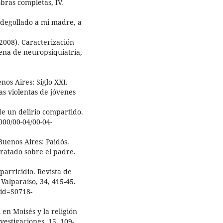
obras completas, IV.
o degollado a mi madre, a
. (2008). Caracterización
ilena de neuropsiquiatría,
nos Aires: Siglo XXI.
tas violentas de jóvenes
de un delirio compartido.
00/00-04/00-04-
 Buenos Aires: Paidós.
Tratado sobre el padre.
parricidio. Revista de
Valparaíso, 34, 415-45.
pid=S0718-
 en Moisés y la religión
estigaciones, 15, 109-