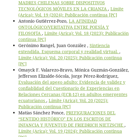
MADRES CHILENAS SOBRE DISPOSITIVOS
TECNOLÓGICOS MÓVILES EN LA CRIANZA
,
Límite
(Arica): Vol. 19 (2024): Publicación continua [PC]
Antonio Gutiérrez-Pozo,
LA AFINIDAD
ONTOLÓGICO/VERITATIVA ENTRE POESÍA Y
FILOSOFÍA
,
Límite (Arica): Vol. 18 (2023): Publicación
continua [PC]
Gerónimo Rangel, Juan González ,
Sintiencia
extendida. Esquema corporal y realidad virtual.
,
Límite (Arica): Vol. 20 (2025): Publicación continua
[PC]
Omayck F. Valarezo-Bravo, Mónica Guzmán-González,
Jefferson Elizalde-Sócola, Jorge Pérez-Rodríguez,
Evaluación del apego adulto: Evidencia de validez y
confiablidad del Cuestionario de Experiencias en
Relaciones Cercanas (ECR-12) en adultos emergentes
ecuatorianos
,
Límite (Arica): Vol. 20 (2025):
Publicación continua [PC]
Matías Sánchez Ponce,
PREFIGURACIONES DEL
“SENTIDO HISTÓRICO” EN LOS ESCRITOS DE
INFANCIA Y JUVENTUD DE FRIEDRICH NIETZSCHE
,
Límite (Arica): Vol. 19 (2024): Publicación continua