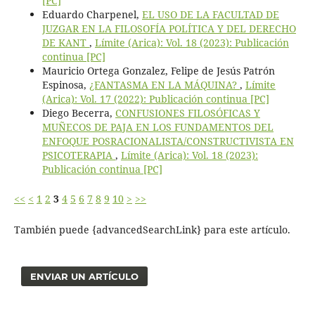
[PC]
Eduardo Charpenel,
EL USO DE LA FACULTAD DE
JUZGAR EN LA FILOSOFÍA POLÍTICA Y DEL DERECHO
DE KANT
,
Límite (Arica): Vol. 18 (2023): Publicación
continua [PC]
Mauricio Ortega Gonzalez, Felipe de Jesús Patrón
Espinosa,
¿FANTASMA EN LA MÁQUINA?
,
Límite
(Arica): Vol. 17 (2022): Publicación continua [PC]
Diego Becerra,
CONFUSIONES FILOSÓFICAS Y
MUÑECOS DE PAJA EN LOS FUNDAMENTOS DEL
ENFOQUE POSRACIONALISTA/CONSTRUCTIVISTA EN
PSICOTERAPIA
,
Límite (Arica): Vol. 18 (2023):
Publicación continua [PC]
<<
<
1
2
3
4
5
6
7
8
9
10
>
>>
También puede {advancedSearchLink} para este artículo.
ENVIAR UN ARTÍCULO