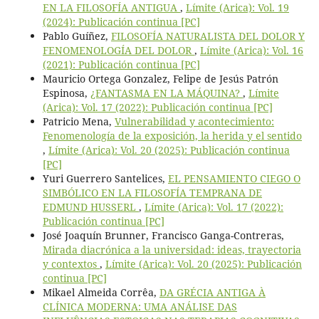
EN LA FILOSOFÍA ANTIGUA
,
Límite (Arica): Vol. 19
(2024): Publicación continua [PC]
Pablo Guíñez,
FILOSOFÍA NATURALISTA DEL DOLOR Y
FENOMENOLOGÍA DEL DOLOR
,
Límite (Arica): Vol. 16
(2021): Publicación continua [PC]
Mauricio Ortega Gonzalez, Felipe de Jesús Patrón
Espinosa,
¿FANTASMA EN LA MÁQUINA?
,
Límite
(Arica): Vol. 17 (2022): Publicación continua [PC]
Patricio Mena,
Vulnerabilidad y acontecimiento:
Fenomenología de la exposición, la herida y el sentido
,
Límite (Arica): Vol. 20 (2025): Publicación continua
[PC]
Yuri Guerrero Santelices,
EL PENSAMIENTO CIEGO O
SIMBÓLICO EN LA FILOSOFÍA TEMPRANA DE
EDMUND HUSSERL
,
Límite (Arica): Vol. 17 (2022):
Publicación continua [PC]
José Joaquín Brunner, Francisco Ganga-Contreras,
Mirada diacrónica a la universidad: ideas, trayectoria
y contextos
,
Límite (Arica): Vol. 20 (2025): Publicación
continua [PC]
Mikael Almeida Corrêa,
DA GRÉCIA ANTIGA À
CLÍNICA MODERNA: UMA ANÁLISE DAS