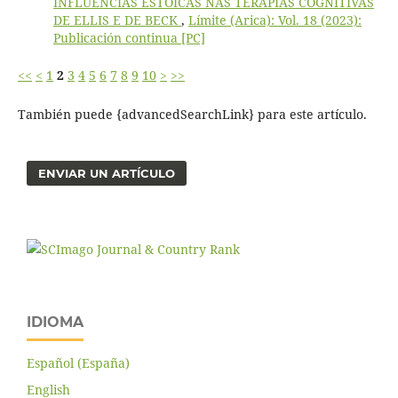
INFLUÊNCIAS ESTOICAS NAS TERAPIAS COGNITIVAS
DE ELLIS E DE BECK
,
Límite (Arica): Vol. 18 (2023):
Publicación continua [PC]
<<
<
1
2
3
4
5
6
7
8
9
10
>
>>
También puede {advancedSearchLink} para este artículo.
ENVIAR UN ARTÍCULO
IDIOMA
Español (España)
English