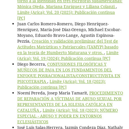
torno a la identidad en tres escritoras sudamericanas:
Mónica Ojeda, Mariana Enríquez y Liliana Colanzi
,
Límite (Arica): Vol. 20 (2025): Publicación continua
[PC]
Juan Carlos Romero-Romero, Diego Henríquez-
Henríquez, María-José Díaz-Orengo, Michael Escobar-
Moyano, Eduardo Bravo-Lange, Agustín Espinosa-
Pezzia,
Creación y validación preliminar del Test de
Actitudes Matrízticas y Patriarcales (TAMYP) basado
en la teoría de Humberto Maturana y otros.
,
Límite
(Arica): Vol. 19 (2024): Publicación continua [PC]
Diego Becerra,
CONFUSIONES FILOSÓFICAS Y
MUÑECOS DE PAJA EN LOS FUNDAMENTOS DEL
ENFOQUE POSRACIONALISTA/CONSTRUCTIVISTA EN
PSICOTERAPIA
,
Límite (Arica): Vol. 18 (2023):
Publicación continua [PC]
Noemí Pereda, Josep Maria Tamarit,
PROCEDIMIENTO
DE REPARACIÓN A VÍCTIMAS DE ABUSO SEXUAL POR
REPRESENTANTES DE LA IGLESIA CATÓLICA EN
CATALUÑA
,
Límite (Arica): Vol. 18 (2023): NÚMERO
ESPECIAL - ABUSO Y PODER EN ENTORNOS
ECLESIÁSTICOS
José Luis Salas-Herrera, Jazmín Condeza Díaz, Nathaly