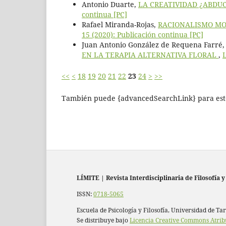
Antonio Duarte,
LA CREATIVIDAD ¿ABDU
continua [PC]
Rafael Miranda-Rojas,
RACIONALISMO MO
15 (2020): Publicación continua [PC]
Juan Antonio González de Requena Farré,
EN LA TERAPIA ALTERNATIVA FLORAL
,
L
<<
<
18
19
20
21
22
23
24
>
>>
También puede {advancedSearchLink} para este
LÍMITE
|
Revista Interdisciplinaria de Filosofía y
ISSN:
0718-5065
Escuela de Psicología y Filosofía, Universidad de Ta
Se distribuye bajo
Licencia Creative Commons Atrib