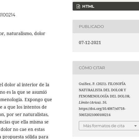
HTML
0100214
PUBLICADO
lor, naturalismo, dolor
07-12-2021
CÓMO CITAR
l dolor al interior de la
Guíñez, P. (2021). FILOSOFÍA
NATURALISTA DEL DOLOR Y
 no es la que se asumió
FENOMENOLOGÍA DEL DOLOR.
enomenología. Expongo que
Límite (Arica)
,
16
.
 a que los intentos de
https://doi.org/10.4067/s0718-
on, por ser naturalistas,
50652021000100214
encias que ella misma se
Más formatos de cita
dolor no cae en estas
a propuesta sólida para