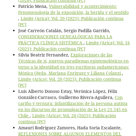
(2026): Publicación continua [PC]
Patricio Mena,
Vulnerabilidad y acontecimiento:
Fenomenología de la exposición, la herida y el sentido
,
Límite (Arica): Vol. 20 (2025): Publicación continua
[PC]
José Carreón Catalán, Sergio Padilla Garrido,
CONSIDERACIONES GENEALÓGICAS PARA LA
PRÁCTICA CLÍNICA SISTÉMICA
,
Límite (Arica): Vol. 16
(2021): Publicación continua [PC]
Silvia Beatriz Fernandez,
Exploraciones de las
Técnicas de sí, nuevos paradigmas epistemológicos en
torno a la identidad en tres escritoras sudamericanas:
Mónica Ojeda, Mariana Enríquez y Liliana Colanzi
,
Límite (Arica): Vol. 20 (2025): Publicación continua
[PC]
Luis Alberto Donoso Estay, Verónica López, Félix
González-Carrasco, Guillermo Rivera-Aguilera,
Con
cariño y ternura: infantilización de la persona autista
en los discursos de promulgación de la Ley 21.545 en
Chile
,
Límite (Arica): Vol. 20 (2025): Publicación
continua [PC]
Amauri Rodríguez Zamores, Hada Soria Escalante,
REFLEXIONES SOBRE ALGUNOS ELEMENTOS DEL