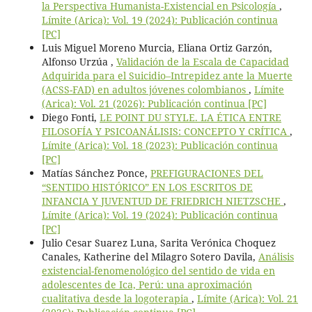
la Perspectiva Humanista-Existencial en Psicología
,
Límite (Arica): Vol. 19 (2024): Publicación continua
[PC]
Luis Miguel Moreno Murcia, Eliana Ortiz Garzón,
Alfonso Urzúa ,
Validación de la Escala de Capacidad
Adquirida para el Suicidio–Intrepidez ante la Muerte
(ACSS-FAD) en adultos jóvenes colombianos
,
Límite
(Arica): Vol. 21 (2026): Publicación continua [PC]
Diego Fonti,
LE POINT DU STYLE. LA ÉTICA ENTRE
FILOSOFÍA Y PSICOANÁLISIS: CONCEPTO Y CRÍTICA
,
Límite (Arica): Vol. 18 (2023): Publicación continua
[PC]
Matías Sánchez Ponce,
PREFIGURACIONES DEL
“SENTIDO HISTÓRICO” EN LOS ESCRITOS DE
INFANCIA Y JUVENTUD DE FRIEDRICH NIETZSCHE
,
Límite (Arica): Vol. 19 (2024): Publicación continua
[PC]
Julio Cesar Suarez Luna, Sarita Verónica Choquez
Canales, Katherine del Milagro Sotero Davila,
Análisis
existencial-fenomenológico del sentido de vida en
adolescentes de Ica, Perú: una aproximación
cualitativa desde la logoterapia
,
Límite (Arica): Vol. 21