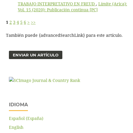
TRABAJO INTERPRETATIVO EN FREUD
,
Límite (Arica):
Vol. 15 (2020): Publicación continua [PC]
1
2
3
4
5
6
>
>>
También puede {advancedSearchLink} para este artículo.
ENVIAR UN ARTÍCULO
IDIOMA
Español (España)
English