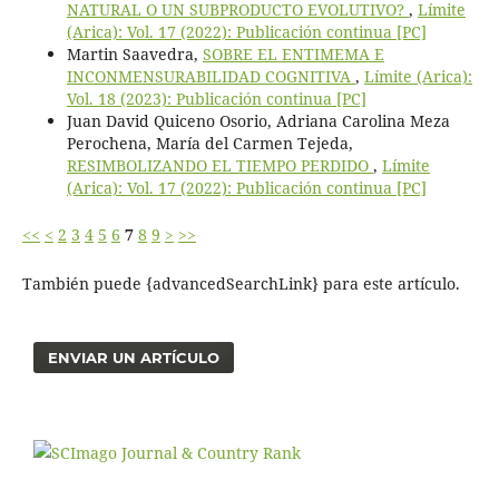
NATURAL O UN SUBPRODUCTO EVOLUTIVO?
,
Límite
(Arica): Vol. 17 (2022): Publicación continua [PC]
Martin Saavedra,
SOBRE EL ENTIMEMA E
INCONMENSURABILIDAD COGNITIVA
,
Límite (Arica):
Vol. 18 (2023): Publicación continua [PC]
Juan David Quiceno Osorio, Adriana Carolina Meza
Perochena, María del Carmen Tejeda,
RESIMBOLIZANDO EL TIEMPO PERDIDO
,
Límite
(Arica): Vol. 17 (2022): Publicación continua [PC]
<<
<
2
3
4
5
6
7
8
9
>
>>
También puede {advancedSearchLink} para este artículo.
ENVIAR UN ARTÍCULO