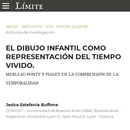
INICIO
/
ARCHIVOS
/
VOL. 13 NÚM. 43 (2018)
/
Artículos de Investigación
EL DIBUJO INFANTIL COMO
REPRESENTACIÓN DEL TIEMPO
VIVIDO.
MERLEAU-PONTY Y PIAGET EN LA COMPRENSIÓN DE LA
TEMPORALIDAD
Jesica Estefanía Buffone
CONICET - Universidad de Buenos Aires (UBA), Buenos Aires -
Argentina. Université Lyon III, Jean Moulin, Lyon - Francia.