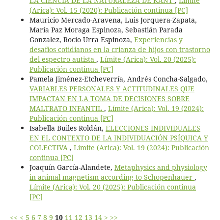
LA CIENCIA DE LA NATURALEZA DE KANT
,
Límite
(Arica): Vol. 15 (2020): Publicación continua [PC]
Mauricio Mercado-Aravena, Luis Jorquera-Zapata,
María Paz Moraga Espinoza, Sebastián Parada
Gonzalez, Rocío Urra Espinoza,
Experiencias y
desafíos cotidianos en la crianza de hijos con trastorno
del espectro autista
,
Límite (Arica): Vol. 20 (2025):
Publicación continua [PC]
Pamela Jiménez-Etcheverría, Andrés Concha-Salgado,
VARIABLES PERSONALES Y ACTITUDINALES QUE
IMPACTAN EN LA TOMA DE DECISIONES SOBRE
MALTRATO INFANTIL
,
Límite (Arica): Vol. 19 (2024):
Publicación continua [PC]
Isabella Builes Roldán,
ELECCIONES INDIVIDUALES
EN EL CONTEXTO DE LA INDIVIDUACIÓN PSÍQUICA Y
COLECTIVA
,
Límite (Arica): Vol. 19 (2024): Publicación
continua [PC]
Joaquín García-Alandete,
Metaphysics and physiology
in animal magnetism according to Schopenhauer
,
Límite (Arica): Vol. 20 (2025): Publicación continua
[PC]
<<
<
5
6
7
8
9
10
11
12
13
14
>
>>