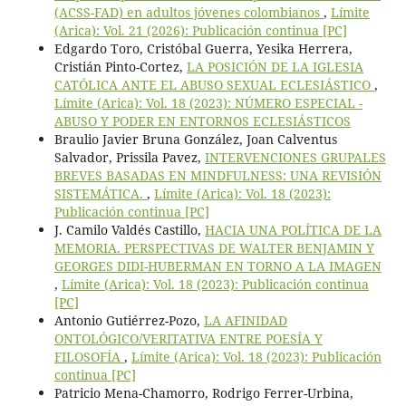
(ACSS-FAD) en adultos jóvenes colombianos
,
Límite
(Arica): Vol. 21 (2026): Publicación continua [PC]
Edgardo Toro, Cristóbal Guerra, Yesika Herrera,
Cristián Pinto-Cortez,
LA POSICIÓN DE LA IGLESIA
CATÓLICA ANTE EL ABUSO SEXUAL ECLESIÁSTICO
,
Límite (Arica): Vol. 18 (2023): NÚMERO ESPECIAL -
ABUSO Y PODER EN ENTORNOS ECLESIÁSTICOS
Braulio Javier Bruna González, Joan Calventus
Salvador, Prissila Pavez,
INTERVENCIONES GRUPALES
BREVES BASADAS EN MINDFULNESS: UNA REVISIÓN
SISTEMÁTICA.
,
Límite (Arica): Vol. 18 (2023):
Publicación continua [PC]
J. Camilo Valdés Castillo,
HACIA UNA POLÍTICA DE LA
MEMORIA. PERSPECTIVAS DE WALTER BENJAMIN Y
GEORGES DIDI-HUBERMAN EN TORNO A LA IMAGEN
,
Límite (Arica): Vol. 18 (2023): Publicación continua
[PC]
Antonio Gutiérrez-Pozo,
LA AFINIDAD
ONTOLÓGICO/VERITATIVA ENTRE POESÍA Y
FILOSOFÍA
,
Límite (Arica): Vol. 18 (2023): Publicación
continua [PC]
Patricio Mena-Chamorro, Rodrigo Ferrer-Urbina,