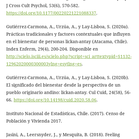
J Cross Cult Psychol, 53(6), 570-582.
https://doi.org/10.1177/00220221221088337
.
Gutiérrez-Carmona, A., Urzúa, A., y Lay-Lisboa, S. (2020a).
Prácticas tradicionales y factores contextuales que influyen
en el bienestar de personas lickan-antay (Atacama, Chile).
Index Enferm, 29(4), 200-204. Disponible en
http://scielo.isciii.es/scielo.php?script=sci_arttextypid=S1132-
12962020000300003ylng=esytlng=es
.
Gutiérrez-Carmona, A., Urzúa, A., y Lay-Lisboa, S. (2020b).
El significado del bienestar desde la perspectiva de un
pueblo originario andino: lickan-antay. Cul Cuid, 24(58), 56-
66.
https://doi.org/10.14198/cuid.2020.58.06
.
Instituto Nacional de Estadísticas, Chile. (2017). Censo de
Población y Vivienda 2017.
Jasini, A., Leersnyder, J., y Mesquita, B. (2018). Feeling