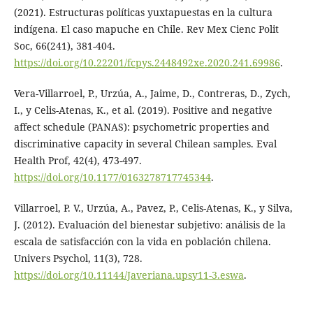
(2021). Estructuras políticas yuxtapuestas en la cultura
indígena. El caso mapuche en Chile. Rev Mex Cienc Polit
Soc, 66(241), 381-404.
https://doi.org/10.22201/fcpys.2448492xe.2020.241.69986
.
Vera-Villarroel, P., Urzúa, A., Jaime, D., Contreras, D., Zych,
I., y Celis-Atenas, K., et al. (2019). Positive and negative
affect schedule (PANAS): psychometric properties and
discriminative capacity in several Chilean samples. Eval
Health Prof, 42(4), 473-497.
https://doi.org/10.1177/0163278717745344
.
Villarroel, P. V., Urzúa, A., Pavez, P., Celis-Atenas, K., y Silva,
J. (2012). Evaluación del bienestar subjetivo: análisis de la
escala de satisfacción con la vida en población chilena.
Univers Psychol, 11(3), 728.
https://doi.org/10.11144/Javeriana.upsy11-3.eswa
.