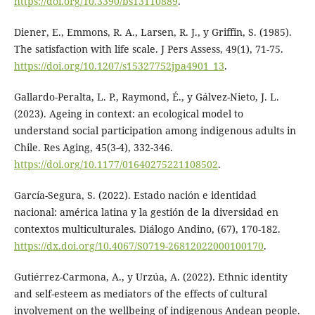
https://doi.org/10.3390/bs13110889
.
Diener, E., Emmons, R. A., Larsen, R. J., y Griffin, S. (1985).
The satisfaction with life scale. J Pers Assess, 49(1), 71-75.
https://doi.org/10.1207/s15327752jpa4901_13
.
Gallardo-Peralta, L. P., Raymond, É., y Gálvez-Nieto, J. L.
(2023). Ageing in context: an ecological model to
understand social participation among indigenous adults in
Chile. Res Aging, 45(3-4), 332-346.
https://doi.org/10.1177/01640275221108502
.
García-Segura, S. (2022). Estado nación e identidad
nacional: américa latina y la gestión de la diversidad en
contextos multiculturales. Diálogo Andino, (67), 170-182.
https://dx.doi.org/10.4067/S0719-26812022000100170
.
Gutiérrez-Carmona, A., y Urzúa, A. (2022). Ethnic identity
and self-esteem as mediators of the effects of cultural
involvement on the wellbeing of indigenous Andean people.