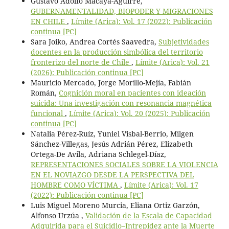
Gustavo Adolfo Macaya-Aguirre,
GUBERNAMENTALIDAD, BIOPODER Y MIGRACIONES
EN CHILE
,
Límite (Arica): Vol. 17 (2022): Publicación
continua [PC]
Sara Joiko, Andrea Cortés Saavedra,
Subjetividades
docentes en la producción simbólica del territorio
fronterizo del norte de Chile
,
Límite (Arica): Vol. 21
(2026): Publicación continua [PC]
Mauricio Mercado, Jorge Morillo-Mejía, Fabián
Román,
Cognición moral en pacientes con ideación
suicida: Una investigación con resonancia magnética
funcional
,
Límite (Arica): Vol. 20 (2025): Publicación
continua [PC]
Natalia Pérez-Ruíz, Yuniel Visbal-Berrio, Milgen
Sánchez-Villegas, Jesús Adrián Pérez, Elizabeth
Ortega-De Avila, Adriana Schlegel-Díaz,
REPRESENTACIONES SOCIALES SOBRE LA VIOLENCIA
EN EL NOVIAZGO DESDE LA PERSPECTIVA DEL
HOMBRE COMO VÍCTIMA
,
Límite (Arica): Vol. 17
(2022): Publicación continua [PC]
Luis Miguel Moreno Murcia, Eliana Ortiz Garzón,
Alfonso Urzúa ,
Validación de la Escala de Capacidad
Adquirida para el Suicidio–Intrepidez ante la Muerte