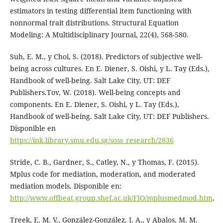
estimators in testing differential item functioning with
nonnormal trait distributions. Structural Equation
Modeling: A Multidisciplinary Journal, 22(4), 568-580.
Suh, E. M., y Choi, S. (2018). Predictors of subjective well-
being across cultures. En E. Diener, S. Oishi, y L. Tay (Eds.),
Handbook of well-being. Salt Lake City, UT: DEF
Publishers.Tov, W. (2018). Well-being concepts and
components. En E. Diener, S. Oishi, y L. Tay (Eds.),
Handbook of well-being. Salt Lake City, UT: DEF Publishers.
Disponible en
https://ink.library.smu.edu.sg/soss_research/2836
Stride, C. B., Gardner, S., Catley, N., y Thomas, F. (2015).
Mplus code for mediation, moderation, and moderated
mediation models. Disponible en:
http://www.offbeat.group.shef.ac.uk/FIO/mplusmedmod.htm
.
Treek, E. M. V., González-González, J. A., y Abalos, M. M.