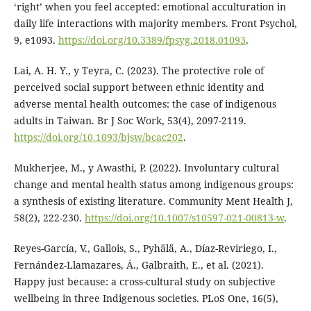
‘right’ when you feel accepted: emotional acculturation in
daily life interactions with majority members. Front Psychol,
9, e1093.
https://doi.org/10.3389/fpsyg.2018.01093
.
Lai, A. H. Y., y Teyra, C. (2023). The protective role of
perceived social support between ethnic identity and
adverse mental health outcomes: the case of indigenous
adults in Taiwan. Br J Soc Work, 53(4), 2097-2119.
https://doi.org/10.1093/bjsw/bcac202
.
Mukherjee, M., y Awasthi, P. (2022). Involuntary cultural
change and mental health status among indigenous groups:
a synthesis of existing literature. Community Ment Health J,
58(2), 222-230.
https://doi.org/10.1007/s10597-021-00813-w
.
Reyes-García, V., Gallois, S., Pyhälä, A., Díaz-Reviriego, I.,
Fernández-Llamazares, Á., Galbraith, E., et al. (2021).
Happy just because: a cross-cultural study on subjective
wellbeing in three Indigenous societies. PLoS One, 16(5),