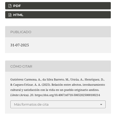
PDF
HTML
PUBLICADO
31-07-2025
CÓMO CITAR
Gutiérrez Carmona, A., da Silva Barreto, M., Urzúa, A., Henríquez, D.,
& Caqueo-Urízar, A. A. (2025). Relación entre afectos, involucramiento
cultural y satisfacción con la vida en un pueblo originario andino.
Límite (Arica)
,
20
. https://doi.org/10.4067/s0718-50652025000100214
Más formatos de cita