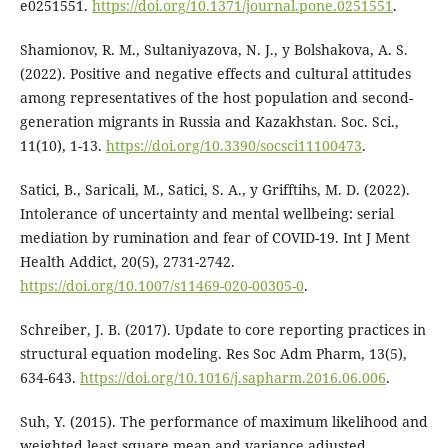
e0251551.
https://doi.org/10.1371/journal.pone.0251551
.
Shamionov, R. M., Sultaniyazova, N. J., y Bolshakova, A. S.
(2022). Positive and negative effects and cultural attitudes
among representatives of the host population and second-
generation migrants in Russia and Kazakhstan. Soc. Sci.,
11(10), 1-13.
https://doi.org/10.3390/socsci11100473
.
Satici, B., Saricali, M., Satici, S. A., y Grifftihs, M. D. (2022).
Intolerance of uncertainty and mental wellbeing: serial
mediation by rumination and fear of COVID-19. Int J Ment
Health Addict, 20(5), 2731-2742.
https://doi.org/10.1007/s11469-020-00305-0
.
Schreiber, J. B. (2017). Update to core reporting practices in
structural equation modeling. Res Soc Adm Pharm, 13(5),
634-643.
https://doi.org/10.1016/j.sapharm.2016.06.006
.
Suh, Y. (2015). The performance of maximum likelihood and
weighted least square mean and variance adjusted