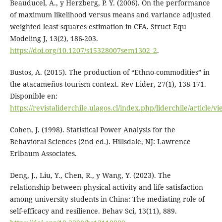
Beauducel, A., y Herzberg, P. Y. (2006). On the performance
of maximum likelihood versus means and variance adjusted
weighted least squares estimation in CFA. Struct Equ
Modeling J, 13(2), 186-203.
https://doi.org/10.1207/s15328007sem1302_2
.
Bustos, A. (2015). The production of “Ethno-commodities” in
the atacameños tourism context. Rev Lider, 27(1), 138-171.
Disponible en:
https://revistaliderchile.ulagos.cl/index.php/liderchile/article/
Cohen, J. (1998). Statistical Power Analysis for the
Behavioral Sciences (2nd ed.). Hillsdale, NJ: Lawrence
Erlbaum Associates.
Deng, J., Liu, Y., Chen, R., y Wang, Y. (2023). The
relationship between physical activity and life satisfaction
among university students in China: The mediating role of
self-efficacy and resilience. Behav Sci, 13(11), 889.