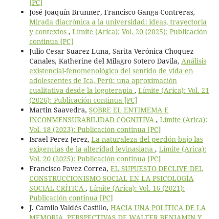
[PC]
José Joaquín Brunner, Francisco Ganga-Contreras,
Mirada diacrónica a la universidad: ideas, trayectoria
y contextos
,
Límite (Arica): Vol. 20 (2025): Publicación
continua [PC]
Julio Cesar Suarez Luna, Sarita Verónica Choquez
Canales, Katherine del Milagro Sotero Davila,
Análisis
existencial-fenomenológico del sentido de vida en
adolescentes de Ica, Perú: una aproximación
cualitativa desde la logoterapia
,
Límite (Arica): Vol. 21
(2026): Publicación continua [PC]
Martin Saavedra,
SOBRE EL ENTIMEMA E
INCONMENSURABILIDAD COGNITIVA
,
Límite (Arica):
Vol. 18 (2023): Publicación continua [PC]
Israel Perez Jerez,
La naturaleza del perdón bajo las
exigencias de la alteridad levinasiana
,
Límite (Arica):
Vol. 20 (2025): Publicación continua [PC]
Francisco Pavez Correa,
EL SUPUESTO DECLIVE DEL
CONSTRUCCIONISMO SOCIAL EN LA PSICOLOGÍA
SOCIAL CRÍTICA
,
Límite (Arica): Vol. 16 (2021):
Publicación continua [PC]
J. Camilo Valdés Castillo,
HACIA UNA POLÍTICA DE LA
MEMORIA. PERSPECTIVAS DE WALTER BENJAMIN Y