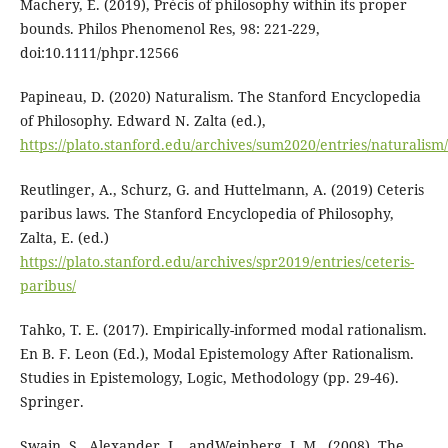
Machery, E. (2019), Précis of philosophy within its proper
bounds. Philos Phenomenol Res, 98: 221-229,
doi:10.1111/phpr.12566
Papineau, D. (2020) Naturalism. The Stanford Encyclopedia
of Philosophy. Edward N. Zalta (ed.),
https://plato.stanford.edu/archives/sum2020/entries/naturalism/
Reutlinger, A., Schurz, G. and Huttelmann, A. (2019) Ceteris
paribus laws. The Stanford Encyclopedia of Philosophy,
Zalta, E. (ed.)
https://plato.stanford.edu/archives/spr2019/entries/ceteris-
paribus/
Tahko, T. E. (2017). Empirically-informed modal rationalism.
En B. F. Leon (Ed.), Modal Epistemology After Rationalism.
Studies in Epistemology, Logic, Methodology (pp. 29-46).
Springer.
Swain, S., Alexander, J ., andWeinberg, J. M . (2008). The