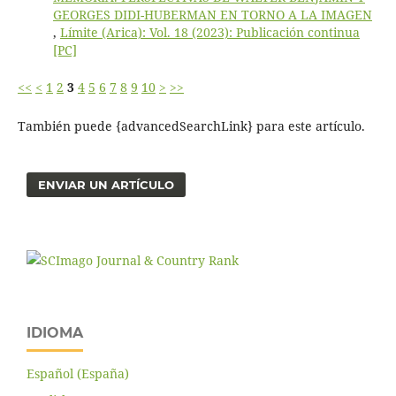
GEORGES DIDI-HUBERMAN EN TORNO A LA IMAGEN
,
Límite (Arica): Vol. 18 (2023): Publicación continua
[PC]
<<
<
1
2
3
4
5
6
7
8
9
10
>
>>
También puede {advancedSearchLink} para este artículo.
ENVIAR UN ARTÍCULO
IDIOMA
Español (España)