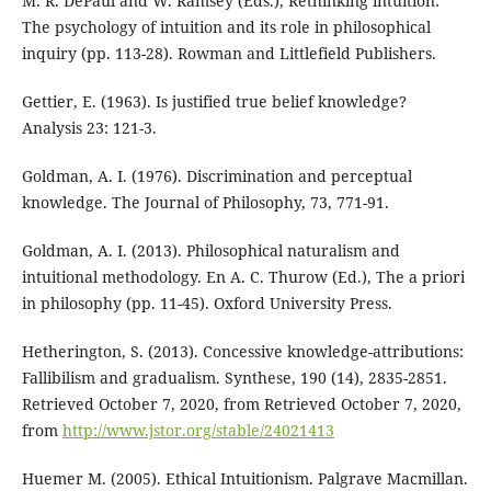
M. R. DePaul and W. Ramsey (Eds.), Rethinking intuition:
The psychology of intuition and its role in philosophical
inquiry (pp. 113-28). Rowman and Littlefield Publishers.
Gettier, E. (1963). Is justified true belief knowledge?
Analysis 23: 121-3.
Goldman, A. I. (1976). Discrimination and perceptual
knowledge. The Journal of Philosophy, 73, 771-91.
Goldman, A. I. (2013). Philosophical naturalism and
intuitional methodology. En A. C. Thurow (Ed.), The a priori
in philosophy (pp. 11-45). Oxford University Press.
Hetherington, S. (2013). Concessive knowledge-attributions:
Fallibilism and gradualism. Synthese, 190 (14), 2835-2851.
Retrieved October 7, 2020, from Retrieved October 7, 2020,
from
http://www.jstor.org/stable/24021413
Huemer M. (2005). Ethical Intuitionism. Palgrave Macmillan.