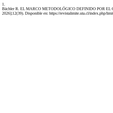
1.
Bächler R. EL MARCO METODOLÓGICO DEFINIDO POR EL CON
2026];12(39). Disponible en: https://revistalimite.uta.cl/index.php/limi