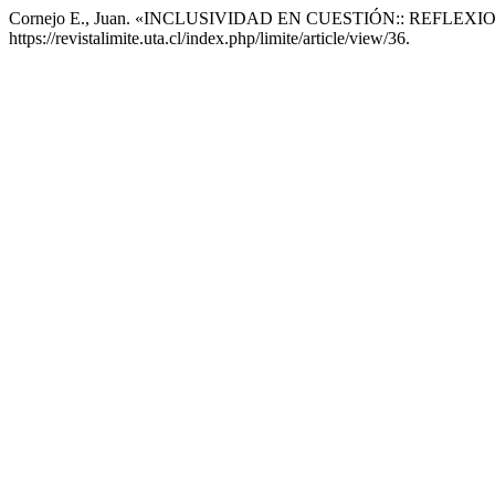
Cornejo E., Juan. «INCLUSIVIDAD EN CUESTIÓN:: REFL
https://revistalimite.uta.cl/index.php/limite/article/view/36.