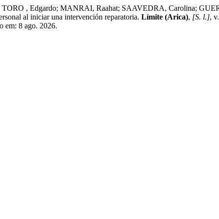
 , Edgardo; MANRAI, Raahat; SAAVEDRA, Carolina; GUERRA , Cris
sonal al iniciar una intervención reparatoria.
Límite (Arica)
,
[S. l.]
, 
sso em: 8 ago. 2026.