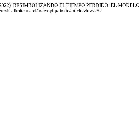
, M. del C. (2022). RESIMBOLIZANDO EL TIEMPO PERDIDO: E
/revistalimite.uta.cl/index.php/limite/article/view/252