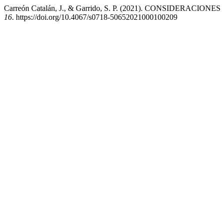
Carreón Catalán, J., & Garrido, S. P. (2021). CONSID
16
. https://doi.org/10.4067/s0718-50652021000100209