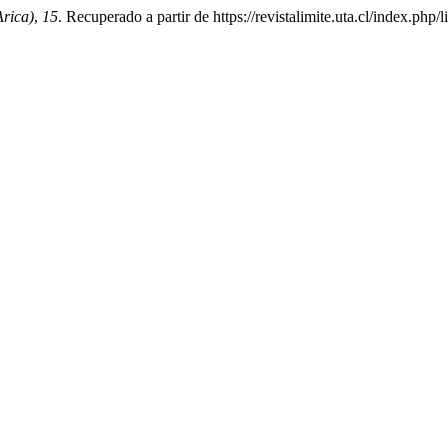
Arica)
,
15
. Recuperado a partir de https://revistalimite.uta.cl/index.php/l