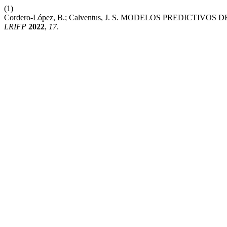
(1)
Cordero-López, B.; Calventus, J. S. MODELOS PREDICTI
LRIFP
2022
,
17
.