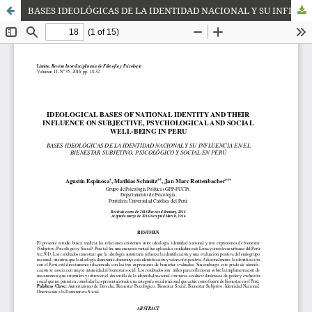
BASES IDEOLÓGICAS DE LA IDENTIDAD NACIONAL Y SU INFLUENCIA EN EL BIENESTAR SUBJETIVO, PSICOLÓGICO Y SOCIAL EN PERÚ