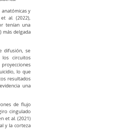
s anatómicas y
et al. (2022),
or tenían una
A) más delgada
 difusión, se
los circuitos
s proyecciones
cidio, lo que
tos resultados
evidencia una
rones de flujo
giro cingulado
 et al. (2021)
l y la corteza