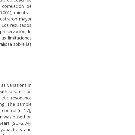
 correlación de
0.001), mientras
 mostraron mayor
. Los resultados
preservación, lo
as limitaciones
aliosa sobre las
as variations in
with depression
gnetic resonance
ing. The sample
 control (n=17),
ion was based on
ears (SD=2.34).
hypoactivity and