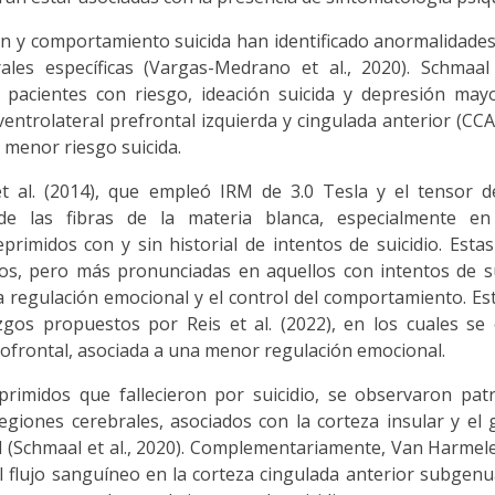
n y comportamiento suicida han identificado anormalidade
les específicas (Vargas-Medrano et al., 2020). Schmaal 
 pacientes con riesgo, ideación suicida y depresión may
 ventrolateral prefrontal izquierda y cingulada anterior (CC
menor riesgo suicida.
t al. (2014), que empleó IRM de 3.0 Tesla y el tensor de
e las fibras de la materia blanca, especialmente en 
primidos con y sin historial de intentos de suicidio. Esta
, pero más pronunciadas en aquellos con intentos de sui
 regulación emocional y el control del comportamiento. Es
gos propuestos por Reis et al. (2022), en los cuales se 
itofrontal, asociada a una menor regulación emocional.
rimidos que fallecieron por suicidio, se observaron pat
giones cerebrales, asociados con la corteza insular y el 
 (Schmaal et al., 2020). Complementariamente, Van Harmelen
 flujo sanguíneo en la corteza cingulada anterior subgenua