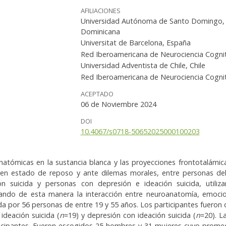
AFILIACIONES
Universidad Autónoma de Santo Domingo, 
Dominicana
Universitat de Barcelona, España
Red Iberoamericana de Neurociencia Cognit
Universidad Adventista de Chile, Chile
Red Iberoamericana de Neurociencia Cognit
ACEPTADO
06 de Noviembre 2024
DOI
10.4067/s0718-50652025000100203
anatómicas en la sustancia blanca y las proyecciones frontotalámic
al en estado de reposo y ante dilemas morales, entre personas del
n suicida y personas con depresión e ideación suicida, utiliz
dando de esta manera la interacción entre neuroanatomía, emoc
 por 56 personas de entre 19 y 55 años. Los participantes fueron d
 ideación suicida (
n
=19) y depresión con ideación suicida (
n
=20). La
ticipantes. Fueron escogidos 25 hombres y 31 mujeres cuyo prome