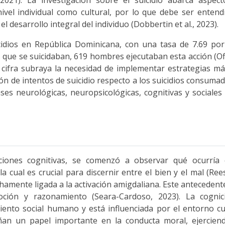
 nivel individual como cultural, por lo que debe ser ente
l desarrollo integral del individuo (Dobbertin et al., 2023).
cidios en República Dominicana, con una tasa de 7.69 por
 que se suicidaban, 619 hombres ejecutaban esta acción (Of
a cifra subraya la necesidad de implementar estrategias má
ón de intentos de suicidio respecto a los suicidios consumad
ases neurológicas, neuropsicológicas, cognitivas y sociales 
nciones cognitivas, se comenzó a observar qué ocurría
a cual es crucial para discernir entre el bien y el mal (Rees
echamente ligada a la activación amigdaliana. Este anteceden
oción y razonamiento (Seara-Cardoso, 2023). La cogni
nto social humano y está influenciada por el entorno cul
an un papel importante en la conducta moral, ejercien