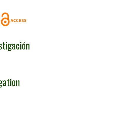
stigación
gation