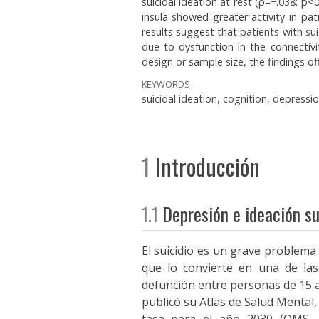
suicidal ideation at rest (ρ=−.038; p<
insula showed greater activity in pat
results suggest that patients with su
due to dysfunction in the connectivi
design or sample size, the findings off
KEYWORDS
suicidal ideation, cognition, depressi
1
Introducción
1.1
Depresión e ideación su
El suicidio es un grave problema
que lo convierte en una de las
defunción entre personas de 15 a
publicó su Atlas de Salud Mental, 
tasa para el año 2030 (OMS, 20