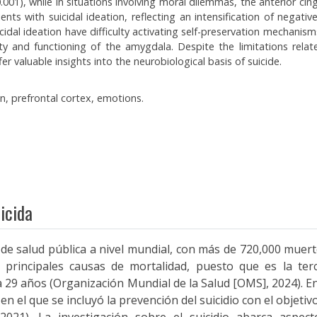
0.001), while in situations involving moral dilemmas, the anterior ci
ients with suicidal ideation, reflecting an intensification of negati
icidal ideation have difficulty activating self-preservation mechanis
ty and functioning of the amygdala. Despite the limitations rela
er valuable insights into the neurobiological basis of suicide.
on, prefrontal cortex, emotions.
icida
 de salud pública a nivel mundial, con más de 720,000 muert
 principales causas de mortalidad, puesto que es la ter
 29 años (Organización Mundial de la Salud [OMS], 2024). E
en el que se incluyó la prevención del suicidio con el objetiv
21). La investigación sobre el suicidio abarca aspecto