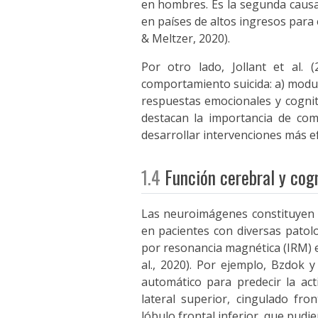
en hombres. Es la segunda causa 
en países de altos ingresos para 
& Meltzer, 2020).
Por otro lado, Jollant et al. 
comportamiento suicida: a) modula
respuestas emocionales y cogniti
destacan la importancia de com
desarrollar intervenciones más efe
1.4
Función cerebral y cog
Las neuroimágenes constituyen 
en pacientes con diversas patolo
por resonancia magnética (IRM) e
al., 2020). Por ejemplo, Bzdok 
automático para predecir la act
lateral superior, cingulado fro
lóbulo frontal inferior, que pudi