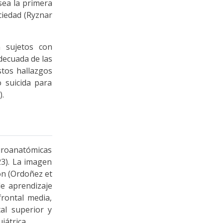
sea la primera
ciedad (Ryznar
n sujetos con
decuada de las
stos hallazgos
 suicida para
).
uroanatómicas
23). La imagen
ón (Ordoñez et
de aprendizaje
frontal media,
tal superior y
iátrica.