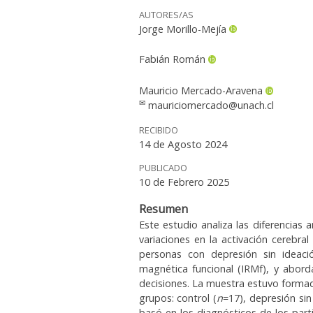
AUTORES/AS
Jorge Morillo-Mejía
Fabián Román
Mauricio Mercado-Aravena
✉
mauriciomercado@unach.cl
RECIBIDO
14 de Agosto 2024
PUBLICADO
10 de Febrero 2025
Resumen
Este estudio analiza las diferencias 
variaciones en la activación cerebr
personas con depresión sin ideació
magnética funcional (IRMf), y abor
decisiones. La muestra estuvo formada
grupos: control (
n
=17), depresión sin
basó en los diagnósticos de los par