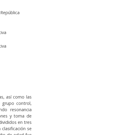
República
iva
iva
as, así como las
 grupo control,
ando resonancia
iones y toma de
ivididos en tres
 clasificación se
dio de edad fue