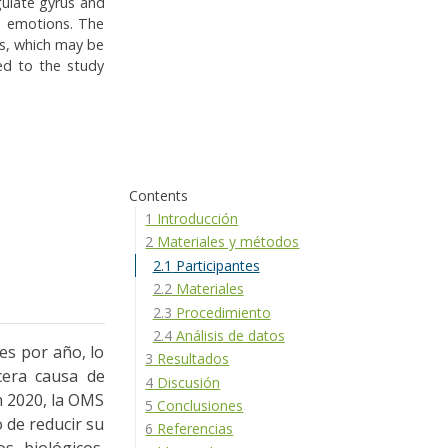
ngulate gyrus and
ve emotions. The
ms, which may be
ted to the study
Contents
1
Introducción
2
Materiales y métodos
2.1
Participantes
2.2
Materiales
2.3
Procedimiento
2.4
Análisis de datos
es por año, lo
3
Resultados
cera causa de
4
Discusión
n 2020, la OMS
5
Conclusiones
o de reducir su
6
Referencias
s biológicos,