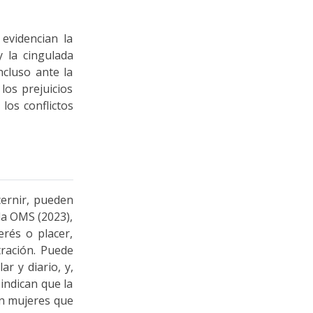
evidencian la
y la cingulada
ncluso ante la
los prejuicios
los conflictos
cernir, pueden
 la OMS (2023),
rés o placer,
tración. Puede
r y diario, y,
 indican que la
en mujeres que