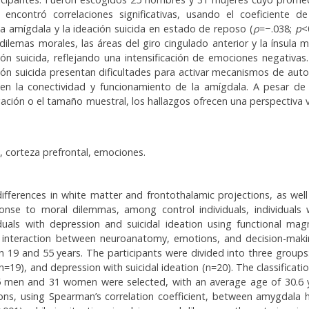
o encontró correlaciones significativas, usando el coeficiente de
la amígdala y la ideación suicida en estado de reposo (
ρ
=− .038;
p
<
dilemas morales, las áreas del giro cingulado anterior y la ínsula
ión suicida, reflejando una intensificación de emociones negativas
ión suicida presentan dificultades para activar mecanismos de auto
 en la conectividad y funcionamiento de la amígdala. A pesar de l
gación o el tamaño muestral, los hallazgos ofrecen una perspectiva v
n, corteza prefrontal, emociones.
fferences in white matter and frontothalamic projections, as well 
ponse to moral dilemmas, among control individuals, individuals 
iduals with depression and suicidal ideation using functional ma
e interaction between neuroanatomy, emotions, and decision-mak
19 and 55 years. The participants were divided into three groups:
(n=19), and depression with suicidal ideation (n=20). The classificat
 25 men and 31 women were selected, with an average age of 30.6 y
ions, using Spearman’s correlation coefficient, between amygdala 