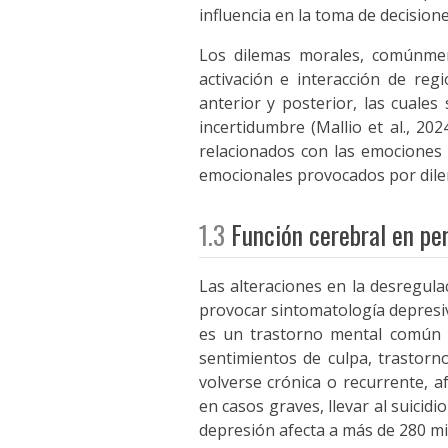
influencia en la toma de decision
Los dilemas morales, comúnment
activación e interacción de regi
anterior y posterior, las cuales
incertidumbre (Mallio et al., 20
relacionados con las emociones (
emocionales provocados por dilem
1.3
Función cerebral en pe
Las alteraciones en la desregula
provocar sintomatología depresiva
es un trastorno mental común c
sentimientos de culpa, trastorno
volverse crónica o recurrente, af
en casos graves, llevar al suicidi
depresión afecta a más de 280 m