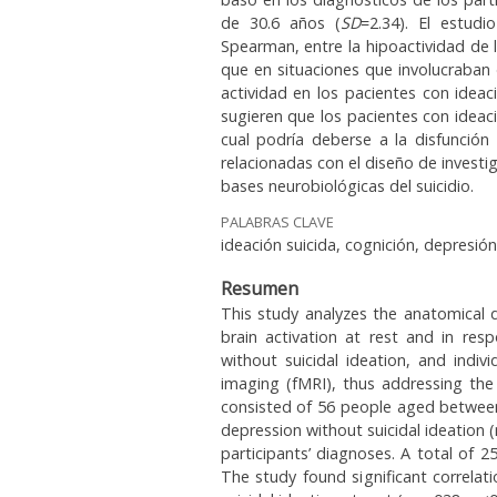
de 30.6 años (
SD
=2.34). El estudi
Spearman, entre la hipoactividad de 
que en situaciones que involucraban 
actividad en los pacientes con ideac
sugieren que los pacientes con ideac
cual podría deberse a la disfunción
relacionadas con el diseño de investi
bases neurobiológicas del suicidio.
PALABRAS CLAVE
ideación suicida, cognición, depresió
Resumen
This study analyzes the anatomical di
brain activation at rest and in res
without suicidal ideation, and indiv
imaging (fMRI), thus addressing th
consisted of 56 people aged between 
depression without suicidal ideation 
participants’ diagnoses. A total of
The study found significant correlat