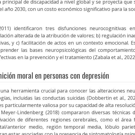
principal de discapacidad a nivel global y se proyecta que 
el año 2030, con un costo económico significativo para la so
(2011) identificaron tres disfunciones neurocognitivas e
ción alterada de la atribución de valores; b) regulación ina
vas, y c) facilitación de actos en un contexto emocional. E
prender las bases neuropsicológicas del comportamiento
ctivas en la prevención y el tratamiento (Zabala et al., 2022
nición moral en personas con depresión
una herramienta crucial para conocer las alteraciones ne
gías, incluidas las conductas suicidas (Dobbertin et al., 20
s particularmente valiosa por su capacidad de alta resoluci
y Meyer-Lindenberg (2018) compararon diversas técnicas 
ivación de diferentes regiones cerebrales, como el área 
ntal/anterior medio, región temporal media, lóbulo parie
eran estar asociadas con la presencia de sintomatología psiqu